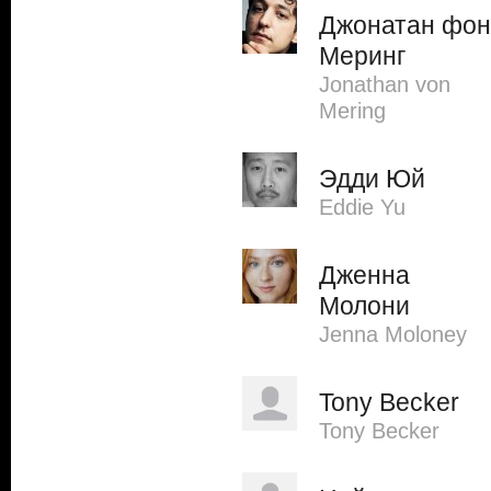
Джонатан фон
Меринг
Jonathan von
Mering
Эдди Юй
Eddie Yu
Дженна
Молони
Jenna Moloney
Tony Becker
Tony Becker