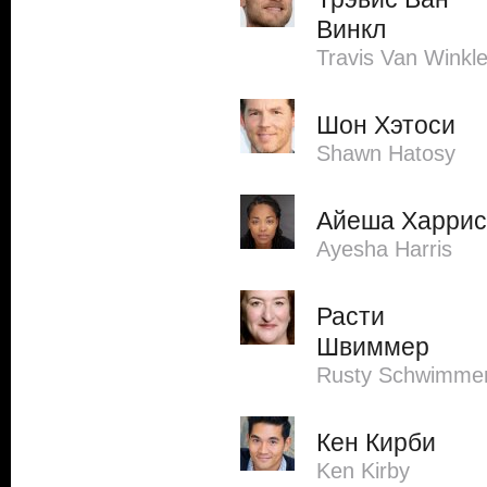
Винкл
Travis Van Winkl
Шон Хэтоси
Shawn Hatosy
Айеша Харрис
Ayesha Harris
Расти
Швиммер
Rusty Schwimme
Кен Кирби
Ken Kirby