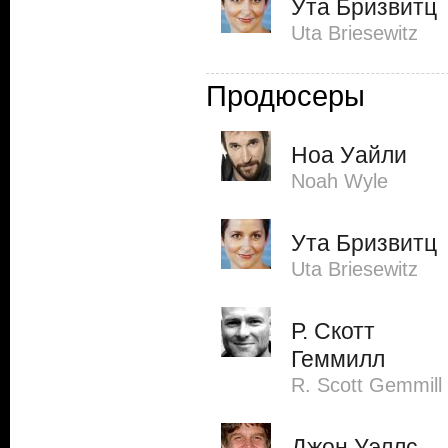
Ута Бризвитц
Uta Briesewitz
Продюсеры
Ноа Уайли
Noah Wyle
Ута Бризвитц
Uta Briesewitz
Р. Скотт
Геммилл
R. Scott Gemmill
Джон Уэллс