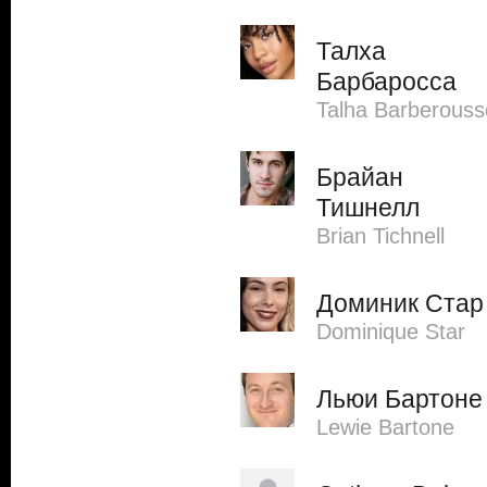
Талха
Барбаросса
Talha Barberouss
Брайан
Тишнелл
Brian Tichnell
Доминик Стар
Dominique Star
Льюи Бартоне
Lewie Bartone