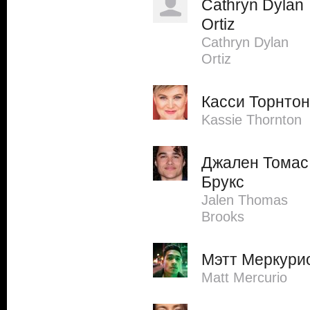
Cathryn Dylan
Ortiz
Cathryn Dylan
Ortiz
Касси Торнтон
Kassie Thornton
Джален Томас
Брукс
Jalen Thomas
Brooks
Мэтт Меркури
Matt Mercurio