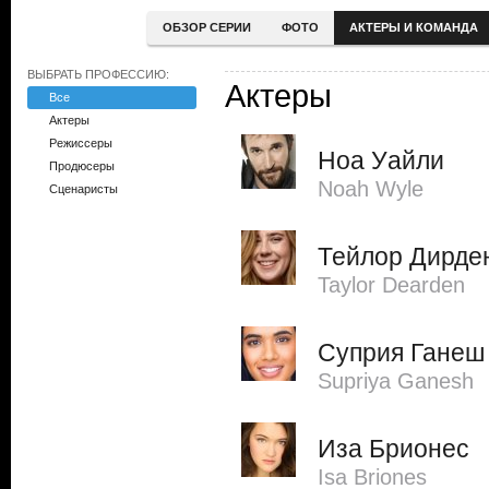
ОБЗОР СЕРИИ
ФОТО
АКТЕРЫ И КОМАНДА
ВЫБРАТЬ ПРОФЕССИЮ:
Актеры
Все
Актеры
Режиссеры
Ноа Уайли
Продюсеры
Noah Wyle
Сценаристы
Тейлор Дирде
Taylor Dearden
Суприя Ганеш
Supriya Ganesh
Иза Брионес
Isa Briones