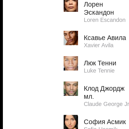
Лорен
Эскандон
Loren Escandon
Ксавье Авила
Xavier Avila
Люк Тенни
Luke Tennie
Клод Джордж
мл.
Claude George Jr
София Асмик