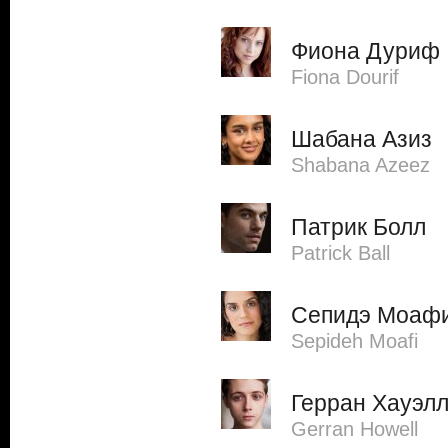
Фиона Дуриф
Fiona Dourif
Шабана Азиз
Shabana Azeez
Патрик Болл
Patrick Ball
Сепидэ Моаф
Sepideh Moafi
Герран Хауэл
Gerran Howell