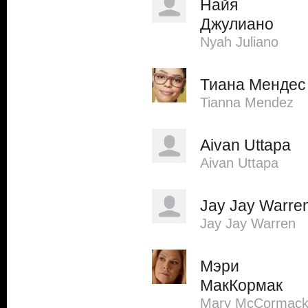
Найя
Джулиано
Nyah Juliano
Тиана Мендес
Tianna Mendez
Aivan Uttapa
Aivan Uttapa
Jay Jay Warre
Jay Jay Warren
Мэри
МакКормак
Mary McCormac