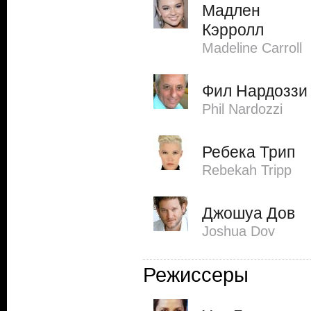
Мадлен
Кэрролл
Madeline Carroll
Фил Нардоззи
Phil Nardozzi
Ребека Трип
Rebekah Tripp
Джошуа Дов
Joshua Dov
Режиссеры