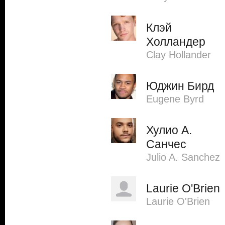
Клэй
Холландер
Clay Hollander
Юджин Бирд
Eugene Byrd
Хулио А.
Санчес
Julio A. Sanchez
Laurie O'Brien
Laurie O'Brien