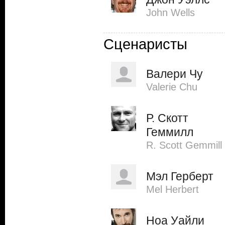
John Wells
Сценаристы
Валери Чу
Valerie Chu
Р. Скотт
Геммилл
R. Scott Gemmill
Мэл Герберт
Mel Herbert
Ноа Уайли