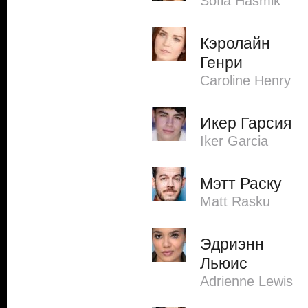
Sofia Hasmik
Кэролайн
Генри
Caroline Henry
Икер Гарсия
Iker Garcia
Мэтт Раску
Matt Rasku
Эдриэнн
Льюис
Adrienne Lewis