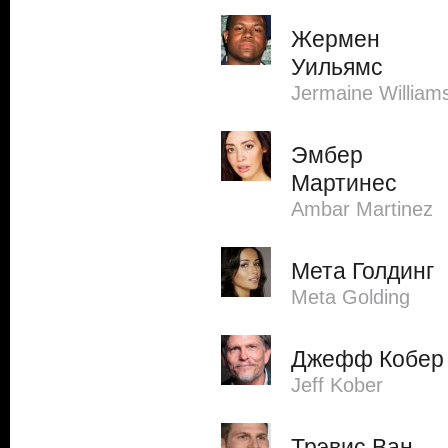
Жермен
Уильямс
Jermaine William
Эмбер
Мартинес
Ambar Martinez
Мета Голдинг
Meta Golding
Джефф Кобер
Jeff Kober
Трэвис Ван