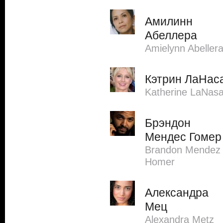
Амилинн
Абеллера
Amielynn Abeller
Кэтрин ЛаНас
Katherine LaNas
Брэндон
Мендес Гомер
Brandon Mendez
Homer
Александра
Мец
Alexandra Metz