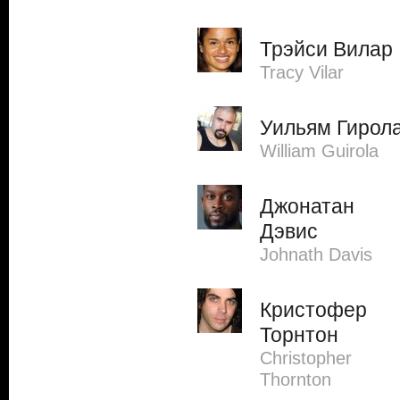
Трэйси Вилар
Tracy Vilar
Уильям Гирол
William Guirola
Джонатан
Дэвис
Johnath Davis
Кристофер
Торнтон
Christopher
Thornton