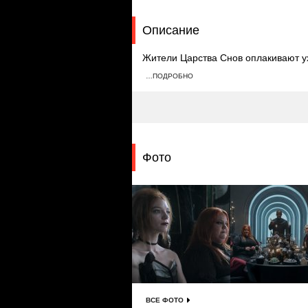
Описание
Жители Царства Снов оплакивают у
повелителя. Каин просит его помочь
…ПОДРОБНО
наставником. Все Бесконечные, за
Фото
ВСЕ ФОТО