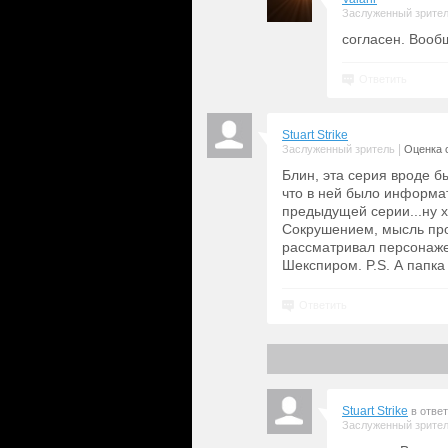
Заслуженный зрите
согласен. Вооб
Ответить
Stuart Strike
|
Заслуженный зритель
Оценка с
Блин, эта серия вроде 
что в ней было информат
предыдущей серии...ну 
Сокрушением, мысль про 
рассматривал персонаже
Шекспиром. P.S. А папка
Ответить
Stuart Strike
в отве
Заслуженный зрите