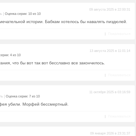
09 августа 2025 в 22:00:31
|
ль
Оценка серии: 10 из 10
мечательной истории. Бабкам хотелось бы навалять пиздюлей.
|
Пожаловаться
13 августа 2025 в 11:01:14
ерии: 4 из 10
ания, что бы вот так вот бесславно все закончилось.
|
Пожаловаться
11 октября 2025 в 03:16:59
|
ль
Оценка серии: 7 из 10
фея убили. Морфей бессмертный.
|
Пожаловаться
09 января 2026 в 23:31:37