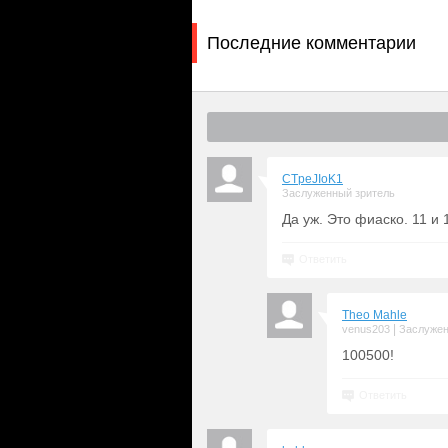
Последние комментарии
CTpeJIoK1
Заслуженный зритель
Да уж. Это фиаско. 11 и 
Ответить
Theo Mahle
|
venus203
Заслужен
100500!
Ответить