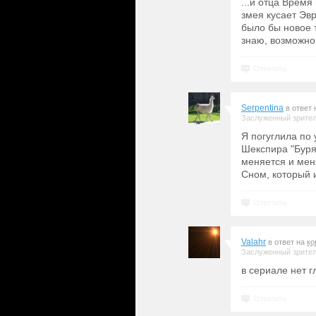
...и отца Врем
змея кусает Эв
было бы новое 
знаю, возможно 
Ответить
Serpentina
в ответ
Заслуженный зрите
Я погуглила по
Шекспира "Буря
меняется и мен
Сном, который 
Ответить
Valahr
в ответ на
ко
Заслуженный зрите
в сериале нет 
Ответить