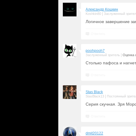
Александр Кошкин
|
Koshkin80
Заслуженный зрите
Логичное завершение за
Ответить
poohpooh7
|
Заслуженный зритель
Оценка с
Столько пафоса и нагнет
Ответить
Stas Black
|
StasBlack13
Постоянный зрите
Серия скучная. Зря Мор
Ответить
dmit20122