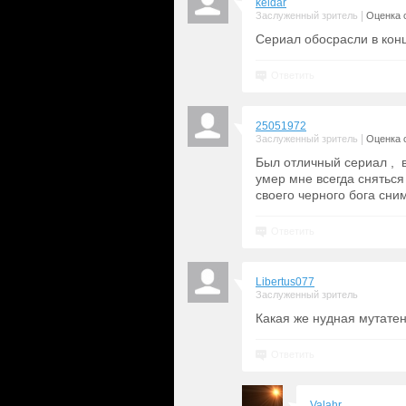
keldar
|
Заслуженный зритель
Оценка с
Сериал обосрасли в конц
Ответить
25051972
|
Заслуженный зритель
Оценка с
Был отличный сериал , в
умер мне всегда сняться 
своего черного бога сни
Ответить
Libertus077
Заслуженный зритель
Какая же нудная мутатен
Ответить
Valahr