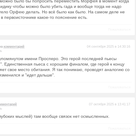
я можно было бы попросить переместить Морфея в момент когда
ридику чтобы можно было убить гада и вообще тогда не надо
тело Орфею делать. Но всё было как было. На самом деле не
в первоисточнике какое-то пояснение есть.
Пожаловаться
 на
комментарий
04 сентября 2025 в 14:30:16
ль
 упомянутом имени Просперо. Это герой последней пьесы
". Единственная пьеса с хорошим финалом, где герой к концу
яет свое место обитания. Я так понимаю, проводят аналогию со
изменился и "идет дальше".
Пожаловаться
мментарий
07 октября 2025 в 13:41:17
ль
глубоких мыслей) там вообще связок нет осмысленных.
Пожаловаться