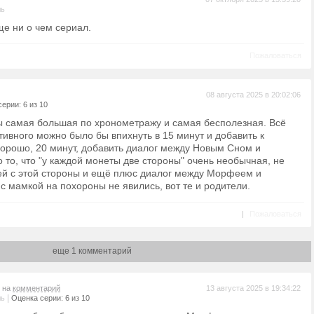
ль
ще ни о чем сериал.
Пожаловаться
08 августа 2025 в 20:02:06
ерии: 6 из 10
бы самая большая по хронометражу и самая бесполезная. Всё
ивного можно было бы впихнуть в 15 минут и добавить к
хорошо, 20 минут, добавить диалог между Новым Сном и
то, что "у каждой монеты две стороны" очень необычная, не
й с этой стороны и ещё плюс диалог между Морфеем и
 с мамкой на похороны не явились, вот те и родители.
|
Пожаловаться
еще 1 комментарий
т на
комментарий
13 августа 2025 в 19:34:22
|
ль
Оценка серии: 6 из 10