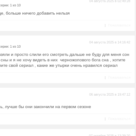
04 августа 2025 в 02:49:28
ерии: 1 из 10
е, больше ничего добавить нельзя
|
Пожаловаться
04 августа 2025 в 14:16:42
ерии: 1 из 10
зяли и просто слили его смотреть дальше не буду для меня сон
сны и я не хочу видеть в них черножопового бога сна , хотите
мите свой сериал , какие же утырки очень нравился сериал
|
Пожаловаться
06 августа 2025 в 19:47:12
ь, лучше бы они закончили на первом сезоне
|
Пожаловаться
07 октября 2025 в 13:39:20