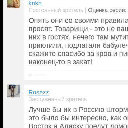
knkn
|
Постоянный зритель
Оценка серии: 
Опять они со своими правила
просят. Товарищи - это не ва
них в гостях, нечего там мути
приютили, подлатали бабулеч
скажите спасибо за кров и пи
наконец-то в закат!
Ответить
Rosezz
Заслуженный зритель
Лучше бы их в Россию шторм
это было бы интересно, как 
Восток и Аляску поедут домо