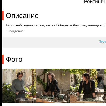
Рейтинг 
Описание
Кэрол наблюдает за тем, как на Роберто и Джустину нападают б
спасти пару, однако Мануэль сбегает. Дэрил вынуждает Роберту
…ПОДРОБНО
общину, где они получают медицинскую помощь и инструменты
Поде
Фото