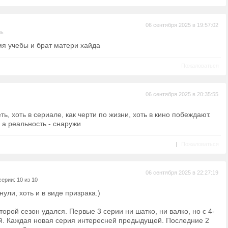
06 сентября 2025 в 19:57:02
ль
мя учебы и брат матери хайда
Пожаловаться
06 сентября 2025 в 20:35:55
ь, хоть в сериале, как черти по жизни, хоть в кино побеждают.
 а реальность - снаружи
|
Пожаловаться
06 сентября 2025 в 22:27:19
ерии: 10 из 10
ули, хоть и в виде призрака.)
торой сезон удался. Первые 3 серии ни шатко, ни валко, но с 4-
. Каждая новая серия интересней предыдущей. Последние 2