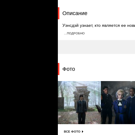
Описание
Уэнсдэй узнает, кто является ее но
выясняет, как управлять Хайдом. Па
…ПОДРОБНО
После столкновения с монстром Эни
не является полной.
Фото
ВСЕ ФОТО