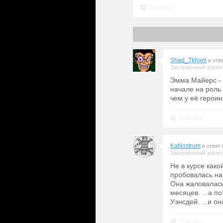
Ответить
Shad_Tkhom
в отв
Заслуженный зрите
Эмма Майерс - 
начале на роль
чем у её героин
Ответить
KaNostrum
в ответ
Заслуженный зрите
Не в курсе како
пробовалась на
Она жаловалась,
месяцев. ...а п
Уэнсдей. ...и о
Ответить