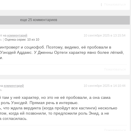
|
Пожаловаться
еще 25 комментариев
ет на
комментарий
10 сентября 2025 в 13:15:54
|
ль
Оценка серии: 10 из 10
интроверт и социофоб. Поэтому, видимо, её пробовали в
 Уэнздей Аддамс. У Дженны Ортеги характер явно более лёгкий,
и.
Пожаловаться
 на
комментарий
10 сентября 2025 в 14:10:44
ль
й там у неё характер, но это не её пробовали, а она сама
 роль Уэнсдей. Прямая речь в интервью.
 что ждала вердикта (когда пройдут все кастинги) несколько
отом, когда ей позвонили, то предложили роль Энид, а не
на согласилась.
Пожаловаться