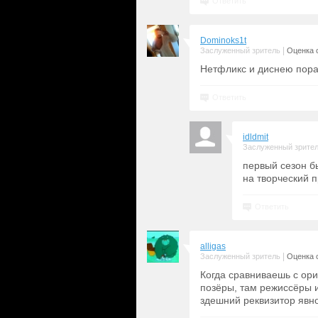
Ответить
Dominoks1t
|
Заслуженный зритель
Оценка с
Нетфликс и диснею пора
Ответить
idldmit
Заслуженный зрите
первый сезон б
на творческий 
Ответить
alligas
|
Заслуженный зритель
Оценка с
Когда сравниваешь с ор
позёры, там режиссёры 
здешний реквизитор явно