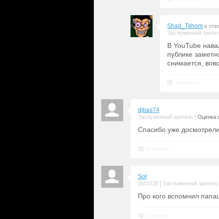
Shad_Tkhom
в отв
Заслуженный зрите
В YouTube нава
публике заметн
снимается, вовс
Ответить
djbas74
|
Заслуженный зритель
Оценка с
Спасибо уже досмотрели
Ответить
Sot
|
2653728
Заслуженный зритель
Про кого вспомнил папаш
Ответить