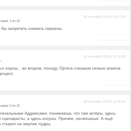
|
Пожаловаться
06 сентября 2025 в 16:27:28
ерии: 1 из 10
 бы запретить снимать сериалы.
|
Пожаловаться
06 сентября 2025 в 21:16:59
ль
ыл хорош... во втором, походу, Ортега слишком сильно влияла
процесс
Пожаловаться
06 сентября 2025 в 16:45:54
ерии: 5 из 10
игинальными Аддамсами, понимаешь, что там актёры, здесь
и сценаристы, а здесь клоуны. Причём, несмешные. А ещё
 стырил на закупке пудры.