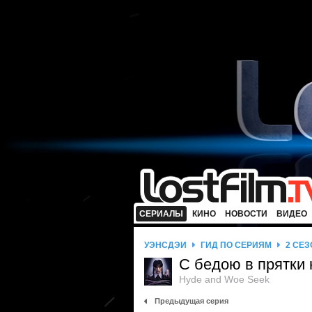
СЕРИАЛЫ
КИНО
НОВОСТИ
ВИДЕО
УЭНСДЭЙ
ГИД ПО СЕРИЯМ
2 СЕЗ
С бедою в прятки 
Hyde and Woe Seek
Предыдущая серия