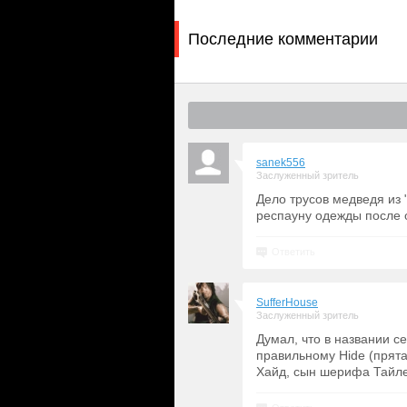
Последние комментарии
sanek556
Заслуженный зритель
Дело трусов медведя из 
респауну одежды после 
Ответить
SufferHouse
Заслуженный зритель
Думал, что в названии се
правильному Hide (прята
Хайд, сын шерифа Тайл