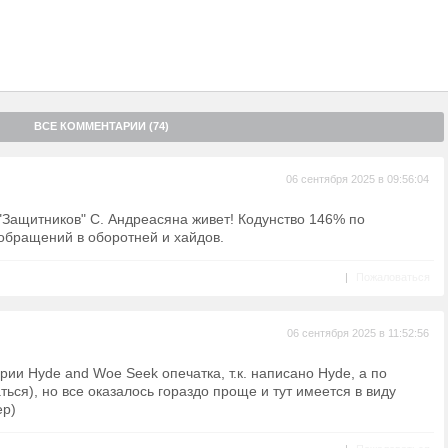
ВСЕ КОММЕНТАРИИ (74)
06 сентября 2025 в 09:56:04
"Защитников" С. Андреасяна живет! Кодунство 146% по
обращений в оборотней и хайдов.
|
Пожаловаться
06 сентября 2025 в 11:52:56
рии Hyde and Woe Seek опечатка, т.к. написано Hyde, а по
ться), но все оказалось гораздо проще и тут имеется в виду
ер)