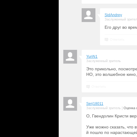
SidAndrey
Заслуженный зрите
Его друг во вре
Ответить
YuriN1
Заслуженный зритель
Это прикольно, посмотрет
НО, это волшебное кино,
Ответить
Serj18011
|
Заслуженный зритель
Оценка с
О, Гвендолин Кристи верн
Уже можно сказать, что в
й пошло по нарастающей