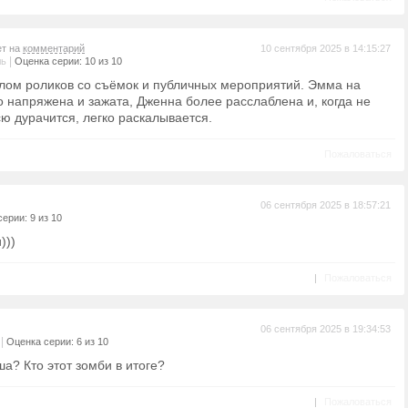
ет на
комментарий
10 сентября 2025 в 14:15:27
|
ль
Оценка серии: 10 из 10
лом роликов со съёмок и публичных мероприятий. Эмма на
о напряжена и зажата, Дженна более расслаблена и, когда не
ю дурачится, легко раскалывается.
Пожаловаться
06 сентября 2025 в 18:57:21
ерии: 9 из 10
)))
|
Пожаловаться
06 сентября 2025 в 19:34:53
|
Оценка серии: 6 из 10
а? Кто этот зомби в итоге?
|
Пожаловаться