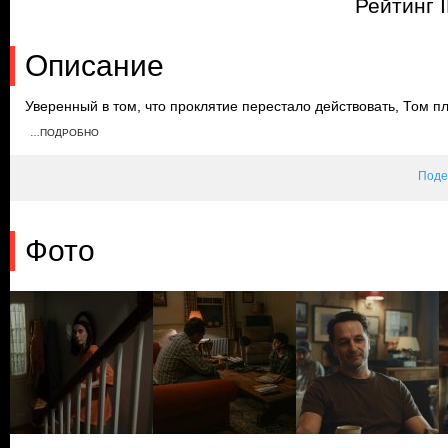
Рейтинг 
Описание
Уверенный в том, что проклятие перестало действовать, Том п
временем Патриша убегает от Бугимэна и добирается до заправ
…ПОДРОБНО
бензин. Перед сильной бурей Уик предупреждает Тома, что про
Поде
Фото