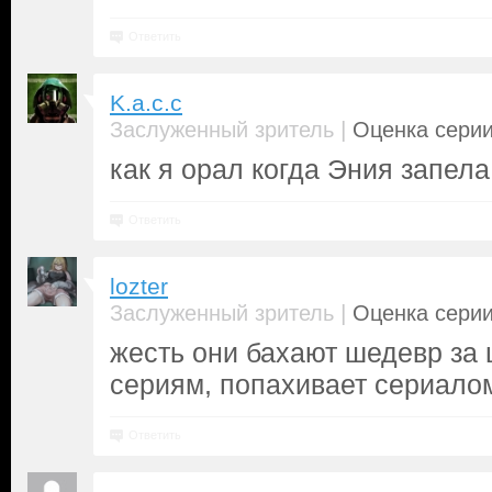
Ответить
K.a.c.c
|
Заслуженный зритель
Оценка серии
как я орал когда Эния запе
Ответить
lozter
|
Заслуженный зритель
Оценка серии
жесть они бахают шедевр за
сериям, попахивает сериало
Ответить