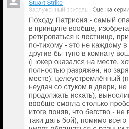
Stuart Strike
|
Заслуженный зритель
Оценка серии
Походу Патрисия - самый оп
в принципе вообще, изобрета
ретироваться к лестнице, пр
по-тихому - это не каждому в 
другие бы тупо в комнату во
(шокер оказался на месте, хо
полностью разряжен, но заря
месте), целеустремлённый (п
неудач со стуком в двери, не
продолжать искать), выносли
вообще смогла столько пробе
итоге поняв, что бегство - не
таки дать бой), помимо всего
умеет обращаться с разным т