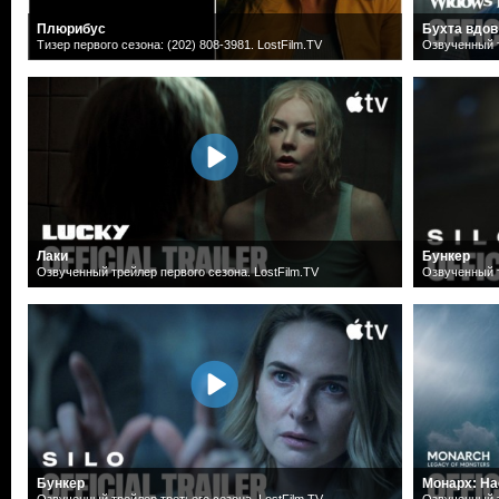
Плюрибус
Бухта вдов
Тизер первого сезона: (202) 808-3981. LostFilm.TV
Озвученный т
Лаки
Бункер
Озвученный трейлер первого сезона. LostFilm.TV
Озвученный т
Бункер
Монарх: На
Озвученный трейлер третьего сезона. LostFilm.TV
Озвученный т