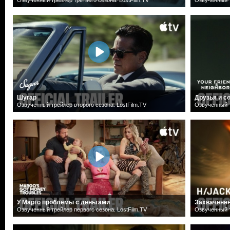
Шугар
Друзья и с
Озвученный трейлер второго сезона. LostFilm.TV
Озвученный т
У Марго проблемы с деньгами
Захваченн
Озвученный трейлер первого сезона. LostFilm.TV
Озвученный т