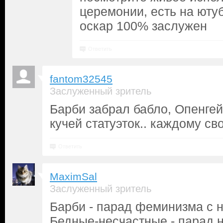
церемонии, есть на ютуб
оскар 100% заслужен
Ответить
fantom32545
Заслуженный зритель
Барби забрал бабло, Опенге
кучей статуэток.. каждому сво
Ответить
MaximSal
Заслуженный зритель
Барби - парад феминизма с 
Бедные-несчастные - парад 