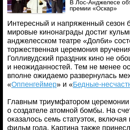
В Лос-Анджелесе об
премии «Оскар»
Интересный и напряженный сезон 
мировые кинонаграды достиг кульми
анджелесском театре «Долби» сост
торжественная церемония вручени
Голливудский праздник кино не об
и неожиданностей. Тем не менее о
вполне ожидаемо развернулась ме
«
Оппенгеймер
» и «
Бедные-несчаст
Главным триумфатором церемонии 
о создателе атомной бомбы. На сче
оказалось семь статуэток, включая
фильм года. Картина также принес