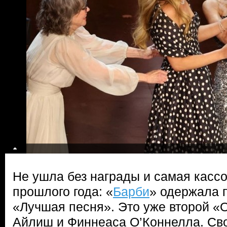
Не ушла без награды и самая касс
прошлого года: «
Барби
» одержала п
«Лучшая песня». Это уже второй «
Айлиш и Финнеаса О’Коннелла. Сво