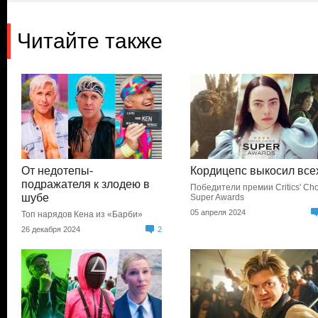
Читайте также
От недотепы-
Кордицепс выкосил все
подражателя к злодею в
Победители премии Critics' Ch
шубе
Super Awards
05 апреля 2024
Топ нарядов Кена из «Барби»
26 декабря 2024
2