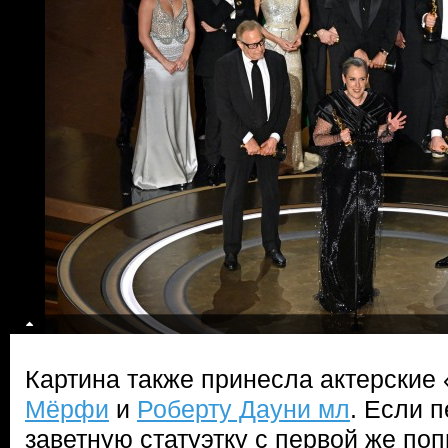
Картина также принесла актерски
Мёрфи
и
Роберту Дауни мл
. Если 
заветную статуэтку с первой же поп