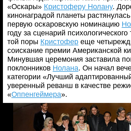
«Оскары»
Кристоферу Нолану
. Дор
кинонаградой планеты растянулась 
первую оскаровскую номинацию
Но
году за сценарий психологического
той поры
Кристофер
еще четырежд
соискание премии Американской к
Минувшая церемония заставила по
поклонников
Нолана
. Он начал веч
категории «Лучший адаптированный
уверенный реванш в качестве режи
«
Оппенгеймера
».