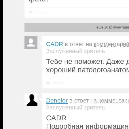
Ответить
еще 10 комментари
CADR
в ответ на
комментари
Заслуженный зритель
Тебе не поможет. Даже д
хороший патологоанато
Ответить
Denelor
в ответ на
комментар
Заслуженный зритель
CADR
Подробная информация