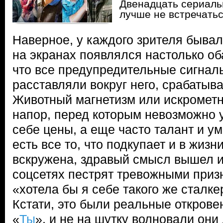
Двенадцать сериаль
лучше не встречатьс
Наверное, у каждого зрителя бывал
на экранах появлялся настолько о
что все предупредительные сигналы
расставляли вокруг него, срабатыв
Животный магнетизм или искрометн
напор, перед которым невозможно у
себе цены, а еще часто талант и ум
есть все то, что подкупает и в жизн
вскружена, здравый смысл вышел из
соцсетях пестрят тревожными приз
«хотела бы я себе такого же сталке
Кстати, это были реальные откров
«
Ты
», и не на шутку волновали он