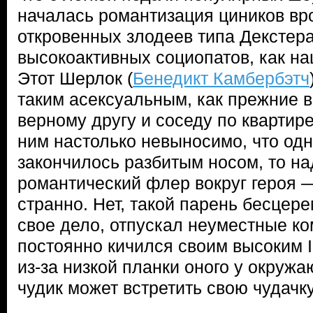
началась романтизация циников вр
откровенных злодеев типа Декстер
высокоактивных социопатов, как на
Этот Шерлок (
Бенедикт Камбербэтч
таким асексуальным, как прежние в
верному другу и соседу по квартир
ним настолько невыносимо, что од
закончилось разбитым носом, то н
романтический флер вокруг героя 
странно. Нет, такой парень бесцере
свое дело, отпускал неуместные к
постоянно кичился своим высоким 
из-за низкой планки оного у окруж
чудик может встретить свою чудачку