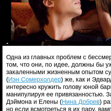
Одна из главных проблем с бессме
том, что они, по идее, должны бы у
закаленными жизненным опытом с
(
Иэн Сомерхолдер
) же, как и Эдва
интересно кружить голову юной ба
манипулируя ее привязанностью. 
Дэймона и Елены (
Нина Добрев
) р
но если всмотреться в их пару, ва