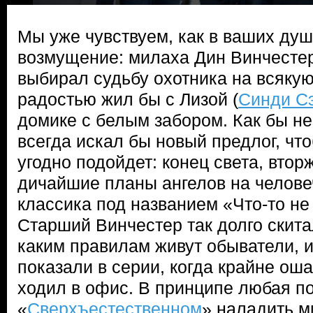
Мы уже чувствуем, как в ваших ду
возмущение: милаха Дин Винчестер
выбирал судьбу охотника на всякую 
радостью жил бы с Лизой (
Синди С
домике с белым забором. Как бы не 
всегда искал бы новый предлог, чт
угодно подойдет: конец света, вто
дичайшие планы ангелов на челове
классика под названием «Что-то не
Старший Винчестер так долго скита
каким правилам живут обыватели, и
показали в серии, когда крайне ош
ходил в офис. В принципе любая по
«
Сверхъестественном
» наладить 