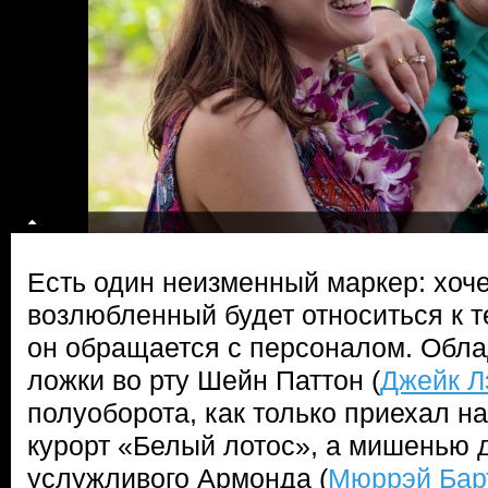
Есть один неизменный маркер: хоче
возлюбленный будет относиться к т
он обращается с персоналом. Обл
ложки во рту Шейн Паттон (
Джейк Л
полуоборота, как только приехал 
курорт «Белый лотос», а мишенью 
услужливого Армонда (
Мюррэй Бар