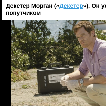
Декстер Морган («
Декстер
»). Он 
попутчиком