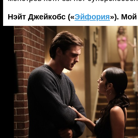
Нэйт Джейкобс («
Эйфория
»). Мо