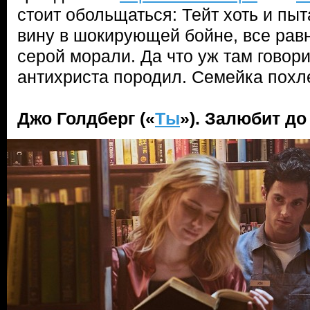
стоит обольщаться: Тейт хоть и пы
вину в шокирующей бойне, все рав
серой морали. Да что уж там говор
антихриста породил. Семейка пох
Джо Голдберг («
Ты
»). Залюбит до