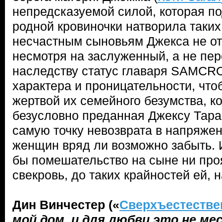
непредсказуемой силой, которая п
родной кровиночки натворила таких 
несчастным сыновьям Джекса не от
несмотря на заслуженный, а не пе
наследству статус главаря SAMCRO
характера и проницательности, что
жертвой их семейного безумства, к
безусловно преданная Джексу Тара
самую точку невозврата в напряже
женщин вряд ли возможно забыть. 
бы помешательство на сыне ни пр
свекровь, до таких крайностей ей, 
Дин Винчестер («
Сверхъестестве
мой дом, и для любви это не ме