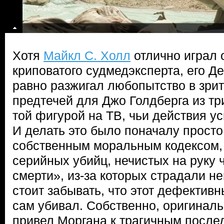
Хотя
Майкл С. Холл
отлично играл 
криповатого судмедэксперта, его Д
равно разжигал любопытство в зрит
предтечей для Джо Голдберга из тр
той фигурой на ТВ, чьи действия у
И делать это было поначалу прост
собственным моральным кодексом,
серийных убийц, нечистых на руку 
смерти», из-за которых страдали н
стоит забывать, что этот дефектив
сам убивал. Собственно, оригинал
привел Моргана к трагичным послед