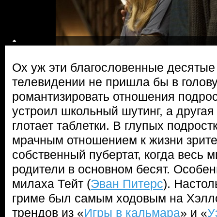
Ох уж эти благословенные десятые
телевидении не пришла бы в голов
романтизировать отношения подрост
устроил школьный шутинг, а другая
глотает таблетки. В глупых подрост
мрачным отношением к жизни зрите
собственный пубертат, когда весь м
родители в основном бесят. Особе
милаха Тейт (
Эван Питерс
). Настол
гриме был самым ходовым на Хэлл
трендов из «
Игры в кальмара
» и «
У