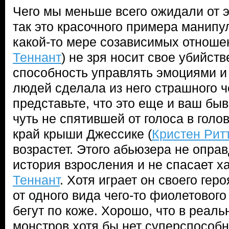
Чего мы меньше всего ожидали от э
так это красочного примера манипу
какой-то мере созависимых отношен
Теннант
) не зря носит свое убийс
способность управлять эмоциями и
людей сделала из него страшного ч
представьте, что это еще и ваш быв
чуть не спятившей от голоса в голо
край крыши Джессике (
Кристен Рит
возрастет. Этого абьюзера не опра
история взросления и не спасает 
Теннант
. Хотя играет он своего геро
от одного вида чего-то фиолетовог
бегут по коже. Хорошо, что в реаль
монстров хотя бы нет суперспособн