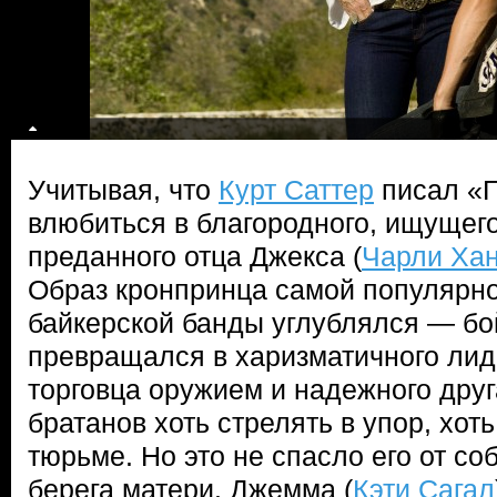
Учитывая, что
Курт Саттер
писал «Г
влюбиться в благородного, ищущег
преданного отца Джекса (
Чарли Ха
Образ кронпринца самой популярно
байкерской банды углублялся — б
превращался в харизматичного лид
торговца оружием и надежного друга
братанов хоть стрелять в упор, хоть
тюрьме. Но это не спасло его от с
берега матери. Джемма (
Кэти Сагал