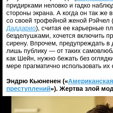
придирками неловко и гадко наблюд
стороны экрана. А когда он так же
со своей трофейной женой Рэйчел 
Даддарио
), считая ее карьерные 
безделушками, хочется включить п
сирену. Впрочем, предупреждать в
лишь публику — от таких самовлюб
как Шейн, нужно бежать без оглядк
мере прагматично использовать их 
Эндрю Кьюненен («
Американская
преступлений
»). Жертва злой мо