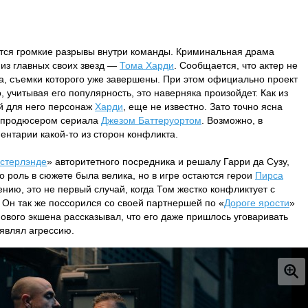
тся громкие разрывы внутри команды. Криминальная драма
 из главных своих звезд —
Тома Харди
. Сообщается, что актер не
на, съемки которого уже завершены. При этом официально проект
, учитывая его популярность, это наверняка произойдет. Как из
й для него персонаж
Харди
, еще не известно. Зато точно ясна
с продюсером сериала
Джезом Баттеруортом
. Возможно, в
нтарии какой-то из сторон конфликта.
гстерлэнде
» авторитетного посредника и решалу Гарри да Сузу,
о роль в сюжете была велика, но в игре остаются герои
Пирса
ению, это не первый случай, когда Том жестко конфликтует с
Он так же поссорился со своей партнершей по «
Дороге ярости
»
ового экшена рассказывал, что его даже пришлось уговаривать
оявлял агрессию.