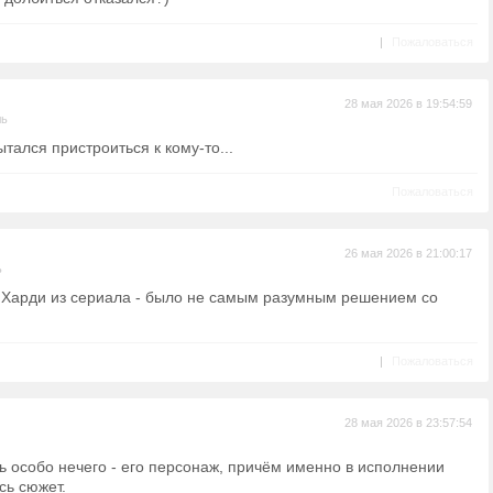
|
Пожаловаться
28 мая 2026 в 19:54:59
ль
тался пристроиться к кому-то...
Пожаловаться
26 мая 2026 в 21:00:17
ь
 Харди из сериала - было не самым разумным решением со
|
Пожаловаться
28 мая 2026 в 23:57:54
ь особо нечего - его персонаж, причём именно в исполнении
сь сюжет.