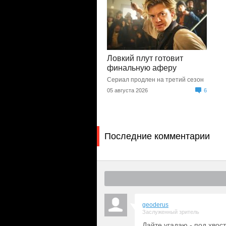
Ловкий плут готовит
финальную аферу
Сериал продлен на третий сезон
05 августа 2026
6
Последние комментарии
geoderus
Заслуженный зритель
Дайте угадаю - под хвос