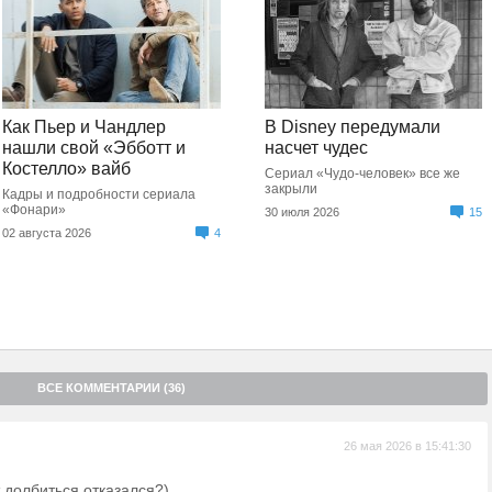
Как Пьер и Чандлер
В Disney передумали
нашли свой «Эбботт и
насчет чудес
Костелло» вайб
Сериал «Чудо-человек» все же
закрыли
Кадры и подробности сериала
«Фонари»
30 июля 2026
15
02 августа 2026
4
ВСЕ КОММЕНТАРИИ (36)
26 мая 2026 в 15:41:30
т долбиться отказался?)