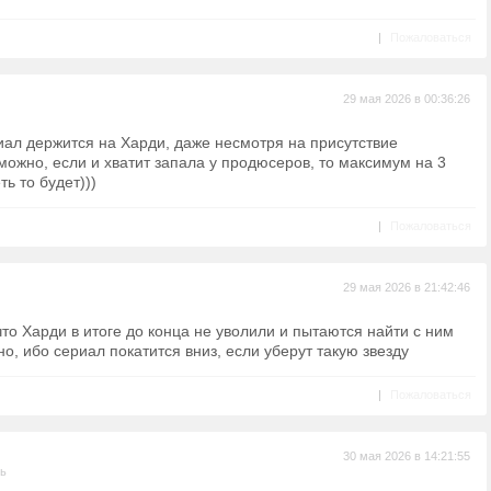
|
Пожаловаться
29 мая 2026 в 00:36:26
риал держится на Харди, даже несмотря на присутствие
ожно, если и хватит запала у продюсеров, то максимум на 3
ть то будет)))
|
Пожаловаться
29 мая 2026 в 21:42:46
что Харди в итоге до конца не уволили и пытаются найти с ним
о, ибо сериал покатится вниз, если уберут такую звезду
|
Пожаловаться
30 мая 2026 в 14:21:55
ль