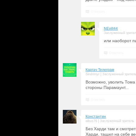
Ответить
NEvill44
Заслуженный зрите
или наоборот пы
Ответить
Каргач Телеграм
|
Sindrimyr
Заслуженный зрител
Возможно, уволить Тома
стороны Парамаунт...
Ответить
Константин
|
albus76
Заслуженный зритель
Без Харди там и смотрет
Харди, тащил на себе ве