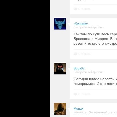
Ответить
-Romario-
Заслуженный зритель
Так там по сути весь се
Броснана и Миррен. Возм
сезон и то кто его смотре
Ответить
Bboy07
Заслуженный зритель
Сегодня видел новость, 
компромисс. И это логичн
Ответить
Монах
|
wituswitus
Заслуженный зрите