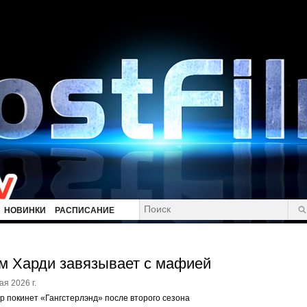
НОВИНКИ
РАСПИСАНИЕ
м Харди завязывает с мафией
ая 2026 г.
р покинет «Гангстерлэнд» после второго сезона