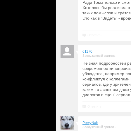
Ради Тома только и смот
Хотелось бы реализма в 
таких помыслов и срётся
Это как в "Видеть" - вро
Ответить
q1170
Заслуженный зритель
Не зная подробностей ра
современное кинопроизв
ублюдства, например пов
конфликтуя с коллегами 
сериалов, где у зрителе
каким-то аспектам даже
диалогов и сцен" сериал
Ответить
PervyNah
Заслуженный зритель