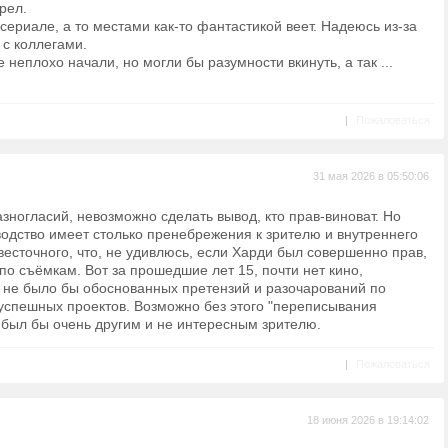
рел.
сериале, а то местами как-то фантастикой веет. Надеюсь из-за
 с коллегами.
де неплохо начали, но могли бы разумности вкинуть, а так ...
|
Пожаловаться
31 мая 2026 в 05:50:06
зногласий, невозможно сделать вывод, кто прав-виноват. Но
одство имеет столько пренебрежения к зрителю и внутреннего
есточного, что, не удивлюсь, если Харди был совершенно прав,
по съёмкам. Вот за прошедшие лет 15, почти нет кино,
й не было бы обоснованных претензий и разочарований по
 успешных проектов. Возможно без этого "переписывания
 был бы очень другим и не интересным зрителю.
|
Пожаловаться
18 июня 2026 в 19:14:02