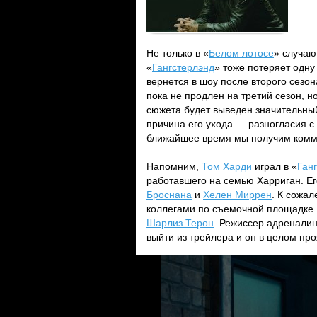
Не только в «
Белом лотосе
» случаю
«
Гангстерлэнд
» тоже потеряет одну
вернется в шоу после второго сезо
пока не продлен на третий сезон, но
сюжета будет выведен значительны
причина его ухода — разногласия 
ближайшее время мы получим комме
Напомним,
Том Харди
играл в «
Ган
работавшего на семью Харриган. Ег
Броснана
и
Хелен Миррен
. К сожал
коллегами по съемочной площадке. 
Шарлиз Терон
. Режиссер адреналин
выйти из трейлера и он в целом пр