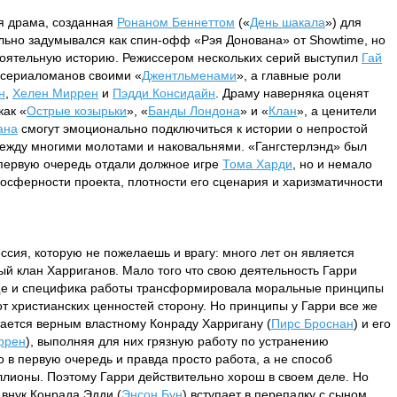
я драма, созданная
Ронаном Беннеттом
(«
День шакала
») для
льно задумывался как спин-офф «Рэя Донована» от Showtime, но
оятельную историю. Режиссером нескольких серий выступил
Гай
а сериаломанов своими «
Джентльменами
», а главные роли
н
,
Хелен Миррен
и
Пэдди Консидайн
. Драму наверняка оценят
как «
Острые козырьки
», «
Банды Лондона
» и «
Клан
», а ценители
ана
смогут эмоционально подключиться к истории о непростой
ежду многими молотами и наковальнями. «Гангстерлэнд» был
 первую очередь отдали должное игре
Тома Харди
, но и немало
мосферности проекта, плотности его сценария и харизматичности
ссия, которую не пожелаешь и врагу: много лет он является
й клан Харриганов. Мало того что свою деятельность Гарри
еще и специфика работы трансформировала моральные принципы
т христианских ценностей сторону. Но принципы у Гарри все же
стается верным властному Конраду Харригану (
Пирс Броснан
) и его
ррен
), выполняя для них грязную работу по устранению
то в первую очередь и правда просто работа, а не способ
ллионы. Поэтому Гарри действительно хорош в своем деле. Но
 внук Конрада Эдди (
Энсон Бун
) вступает в перепалку с сыном