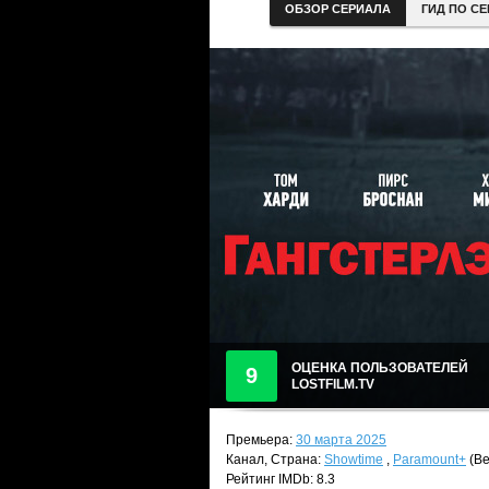
ОБЗОР СЕРИАЛА
ГИД ПО С
ОЦЕНКА ПОЛЬЗОВАТЕЛЕЙ
9
LOSTFILM.TV
Премьера:
30 марта 2025
Канал, Страна:
Showtime
,
Paramount+
(Ве
Рейтинг IMDb: 8.3