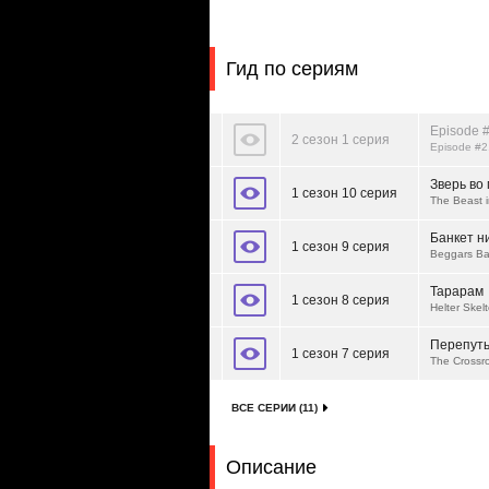
Гид по сериям
Episode #
2 сезон 1 серия
Episode #2
Зверь во
1 сезон 10 серия
The Beast 
Банкет н
1 сезон 9 серия
Beggars B
Тарарам
1 сезон 8 серия
Helter Skelt
Перепут
1 сезон 7 серия
The Crossr
ВСЕ СЕРИИ (11)
Описание