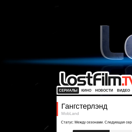
СЕРИАЛЫ
КИНО
НОВОСТИ
ВИДЕО
Гангстерлэнд
MobLand
Статус: Между сезонами. Следующая сер