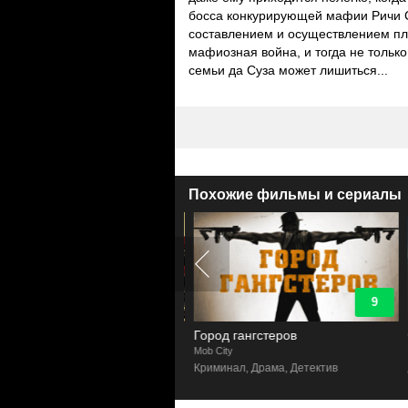
босса конкурирующей мафии Ричи 
составлением и осуществлением пл
мафиозная война, и тогда не тольк
семьи да Суза может лишиться...
Похожие фильмы и сериалы
9.3
9
ы анархии
Город гангстеров
of Anarchy
Mob City
P
инал, Драма, Триллер
Криминал, Драма, Детектив