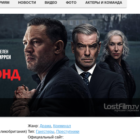
ЕРИЯМ
НОВОСТИ
ВИДЕО
ФОТО
АКТЕРЫ И КОМАНДА
Жанр:
Драма
,
Криминал
ликобритания)
Тип:
Гангстеры
,
Преступники
Официальный сайт: