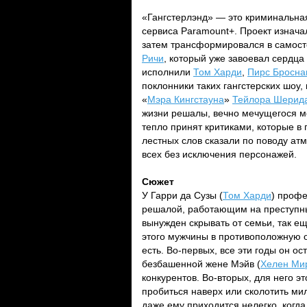
«Гангстерлэнд» — это криминальна
сервиса Paramount+. Проект изнача
затем трансформировался в самост
Ричи
, который уже завоевал сердц
исполнили
Том Харди
,
Пирс Бросна
поклонники таких гангстерских шоу, 
«
Мэра Кингстауна
»
Тейлора Шерид
жизни решалы, вечно мечущегося м
тепло принят критиками, которые в
лестных слов сказали по поводу ат
всех без исключения персонажей.
Сюжет
У Гарри да Сузы (
Том Харди
) профе
решалой, работающим на преступны
вынужден скрывать от семьи, так 
этого мужчины в противоположную о
есть. Во-первых, все эти годы он о
безбашенной жене Мэйв (
Хелен Ми
конкурентов. Во-вторых, для него э
пробиться наверх или сколотить ми
даже ему приходится нелегко, когда