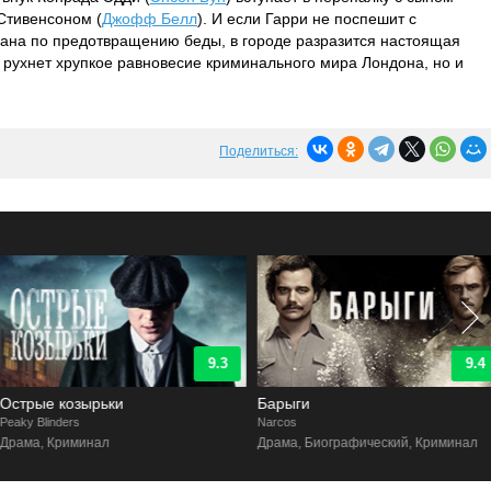
Стивенсоном (
Джофф Белл
). И если Гарри не поспешит с
ана по предотвращению беды, в городе разразится настоящая
о рухнет хрупкое равновесие криминального мира Лондона, но и
Поделиться:
9.3
9.4
Острые козырьки
Барыги
eaky Blinders
Narcos
Драма, Криминал
Драма, Биографический, Криминал