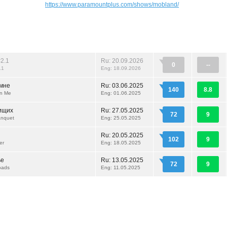
https://www.paramountplus.com/shows/mobland/
2.1
Ru: 20.09.2026
0
--
.1
Eng: 18.09.2026
 мне
Ru:
03.06.2025
140
8.8
in Me
Eng: 01.06.2025
ищих
Ru:
27.05.2025
72
9
anquet
Eng: 25.05.2025
Ru:
20.05.2025
102
9
er
Eng: 18.05.2025
ье
Ru:
13.05.2025
72
9
oads
Eng: 11.05.2025