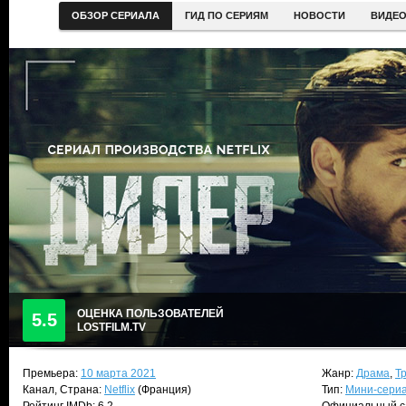
ОБЗОР СЕРИАЛА
ГИД ПО СЕРИЯМ
НОВОСТИ
ВИДЕ
ОЦЕНКА ПОЛЬЗОВАТЕЛЕЙ
5.5
LOSTFILM.TV
Премьера:
10 марта 2021
Жанр:
Драма
,
Т
Канал, Страна:
Netflix
(Франция)
Тип:
Мини-сери