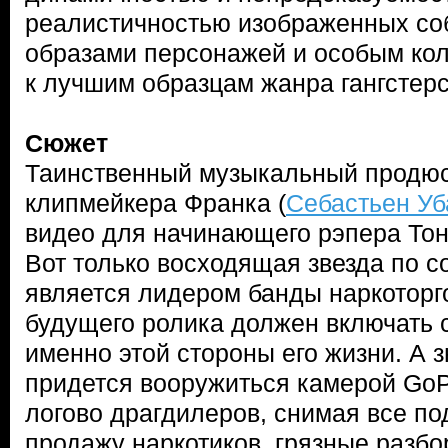
реалистичностью изображенных со
образами персонажей и особым ко
к лучшим образцам жанра гангстер
Сюжет
Таинственный музыкальный продю
клипмейкера Франка (
Себастьен Уб
видео для начинающего рэпера Тон
Вот только восходящая звезда по с
является лидером банды наркоторг
будущего ролика должен включать 
именно этой стороны его жизни. А з
придется вооружиться камерой GoP
логово драгдилеров, снимая все п
продажу наркотиков, грязные разб