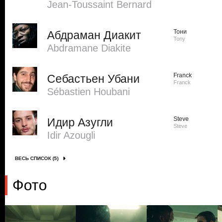
Jean-Toussaint Bernard
Тони
Абдраман Диакит
Tony
Abdramane Diakite
Franck
Себастьен Убани
Franck
Sébastien Houbani
Steve
Идир Азугли
Steve
Idir Azougli
ВЕСЬ СПИСОК (5)
Фото