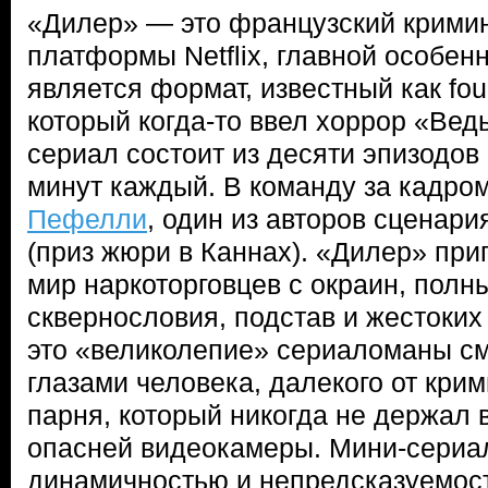
«Дилер» — это французский крими
платформы Netflix, главной особен
является формат, известный как fou
который когда-то ввел хоррор «Вед
сериал состоит из десяти эпизодов
минут каждый. В команду за кадр
Пефелли
, один из авторов сценар
(приз жюри в Каннах). «Дилер» при
мир наркоторговцев с окраин, полн
сквернословия, подстав и жестоких 
это «великолепие» сериаломаны см
глазами человека, далекого от кри
парня, который никогда не держал в
опасней видеокамеры. Мини-сериа
динамичностью и непредсказуемос