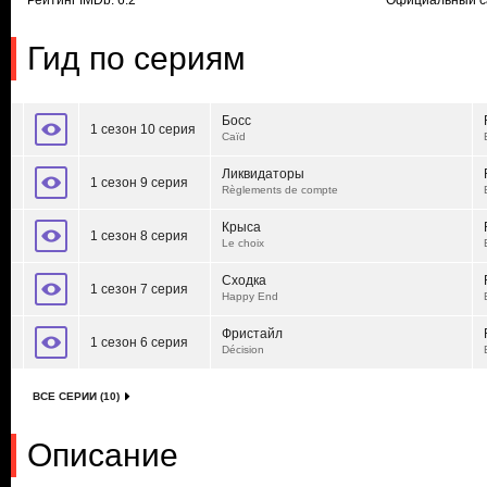
Рейтинг IMDb: 6.2
Официальный с
Гид по сериям
Босс
1 сезон 10 серия
Caïd
Ликвидаторы
1 сезон 9 серия
Règlements de compte
Крыса
1 сезон 8 серия
Le choix
Сходка
1 сезон 7 серия
Happy End
Фристайл
1 сезон 6 серия
Décision
ВСЕ СЕРИИ (10)
Описание