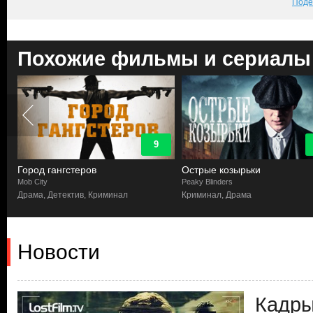
Поде
Похожие фильмы и сериалы
9
Город гангстеров
Острые козырьки
Mob City
Peaky Blinders
Драма, Детектив, Криминал
Криминал, Драма
Новости
Кадры