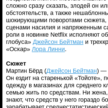
сложно сразу сказать, злодей он и
обстоятельств, а также нешаблонн
шокирующими поворотами сюжета,
сценами насилия и напряженным с
роли в новинке Netflix исполняют о
глобуса»
Джейсон Бейтман
и трехк
«Оскар»
Лора Линни
.
Сюжет
Мартин Бёрд (
Джейсон Бейтман
) —
Он ездит на старенькой «Тойоте», п
одежду в магазинах для среднего к
семью жить по средствам. Ни жена,
знают, что средств у него гораздо б
зарабатывает среднестатистически