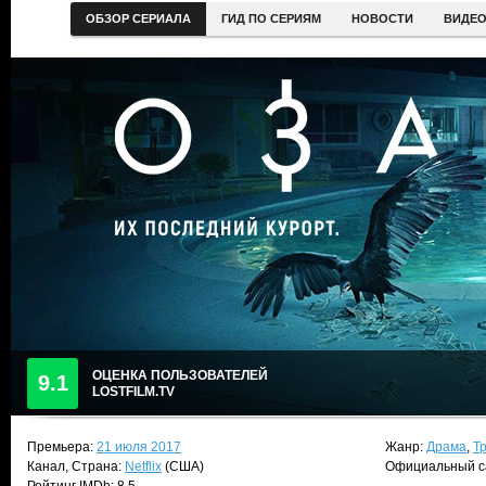
ОБЗОР СЕРИАЛА
ГИД ПО СЕРИЯМ
НОВОСТИ
ВИДЕ
ОЦЕНКА ПОЛЬЗОВАТЕЛЕЙ
9.1
LOSTFILM.TV
Премьера:
21 июля 2017
Жанр:
Драма
,
Т
Канал, Страна:
Netflix
(США)
Официальный с