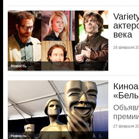
Varie
актер
века
16 февраля 20
Новость
Киноа
«Белы
Объяв
преми
27 февраля 20
Новость