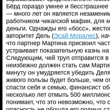
Бёрд гораздо умнее и бесстрашнее 
— много лет он является незамен
работником чикагской мафии, для 
деньги. Однажды его «босс», жест
авторитет Дель (
Эсай Моралес
), н
что партнер Мартина присвоил част
устраивает показательную казнь на 
Следующим, чей труп отправится в 
неизбежно должен стать сам Марти
минуту он умудряется убедить Деля 
живого пользы будет больше, чем о
спасти себя и семью, финансист об
несколько лет отмыть 500 миллион
понимает, что это невозможно, что
опасность не обошла его родных ст