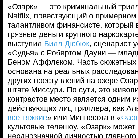
«Озарк» — это криминальный трил
Netflix, повествующий о примерном
талантливом финансисте, который
грязные деньги крупного наркокарт
выступил
Билл Дюбюк
, сценарист
«Судья» с Робертом Дауни — млад
Беном Аффлеком. Часть сюжетных
основана на реальных расследова
других преступлений на озере Оза
штате Миссури. По сути, это живоп
контрастов место является одним и
действующих лиц триллера, как Ал
все тяжкие
» или Миннесота в «
Фар
культовые телешоу, «Озарк» может
неоднозначной личностью главного 