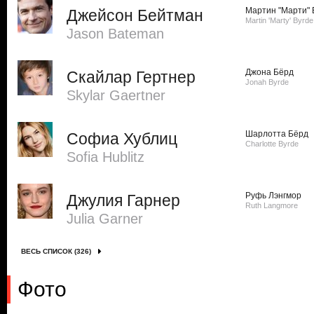
Мартин "Марти" 
Джейсон Бейтман
Martin 'Marty' Byrde
Jason Bateman
Джона Бёрд
Скайлар Гертнер
Jonah Byrde
Skylar Gaertner
Шарлотта Бёрд
Софиа Хублиц
Charlotte Byrde
Sofia Hublitz
Руфь Лэнгмор
Джулия Гарнер
Ruth Langmore
Julia Garner
ВЕСЬ СПИСОК (326)
Фото