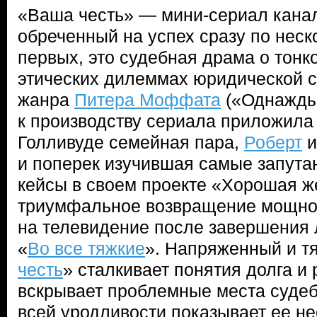
«Ваша честь» — мини-сериал кана
обреченный на успех сразу по неск
первых, это судебная драма о тонк
этических дилеммах юридической с
жанра
Питера Моффата
(«Однажды 
к производству сериала приложила 
Голливуде семейная пара,
Роберт
и поперек изучившая самые запут
кейсы в своем проекте «Хорошая же
триумфальное возвращение мощн
на телевидение после завершения
«
Во все тяжкие
». Напряженный и тя
честь
» сталкивает понятия долга и
вскрывает проблемные места судеб
всей уродливости показывает ее н