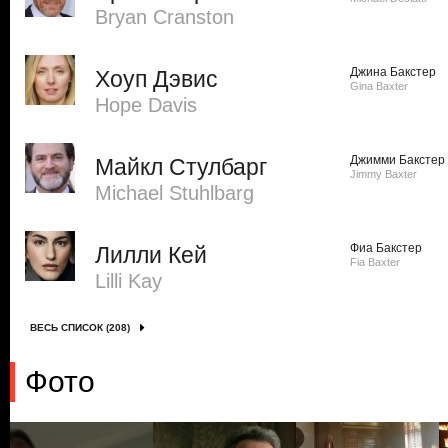
Bryan Cranston
Джина Бакстер
Хоуп Дэвис
Gina Baxter
Hope Davis
Джимми Бакстер
Майкл Стулбарг
Jimmy Baxter
Michael Stuhlbarg
Фиа Бакстер
Лилли Кей
Fia Baxter
Lilli Kay
ВЕСЬ СПИСОК (208)
Фото