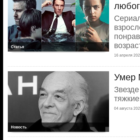
любог
Сериал
взросл
понра
возрас
Статья
16 апреля 2025
Умер 
Звезде
тяжкие
04 августа 2023
Новость