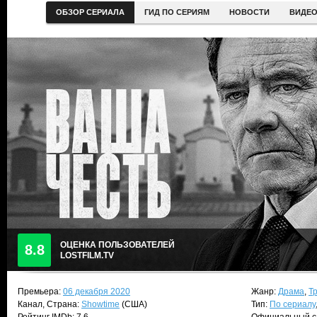
ОБЗОР СЕРИАЛА
ГИД ПО СЕРИЯМ
НОВОСТИ
ВИДЕ
ОЦЕНКА ПОЛЬЗОВАТЕЛЕЙ
8.8
LOSTFILM.TV
Премьера:
06 декабря 2020
Жанр:
Драма
,
Т
Канал, Страна:
Showtime
(США)
Тип:
По сериалу