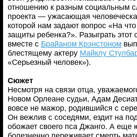
отношению к разным социальным с
проекта — ужасающая человеческая
которой нам задают вопрос «На что
защиты ребенка?». Разыграть этот
вместе с
Брайаном Крэнстоном
вып
блестящему актеру
Майклу Стулба
«Серьезный человек»).
Сюжет
Несмотря на связи отца, уважаемог
Новом Орлеане судьи, Адам Десиат
вовсе не мажор, родившийся с сере
Он вежлив с соседями, ездит на по
обожает своего пса Джанго. А еще
болезненно переживает смерть мат