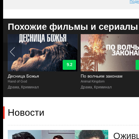
Поде
Похожие фильмы и сериалы
9.2
Десница Божья
По волчьим законам
Hand of God
Animal Kingdom
Драма, Криминал
Драма, Криминал
Новости
Ожив