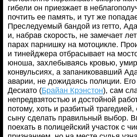
гибели он приезжает в неблагополу
почтить ее память, и тут же попада
Преследуемый бандой из гетто, Ад
и, набрав скорость, не замечает ле
парах парнишку на мотоцикле. Про
и тинейджера отбрасывает на мост
юноша, захлебываясь кровью, умир
конвульсиях, а запаниковавший Ад
аварии, не дожидаясь полиции. Его
Десиато (
Брайан Крэнстон
), сам сл
непредвзятостью и достойной работ
потому, хоть и разбитый трагедией
сыну сделать правильный выбор. 
поехать в полицейский участок с ч
признанием, но на месте судья узна