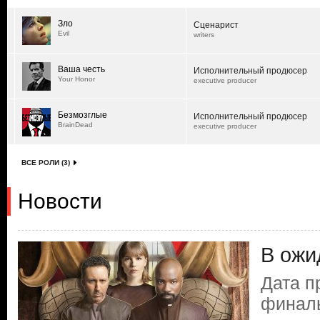
Зло
Сценарист
Evil
writers
Ваша честь
Исполнительный продюсер
Your Honor
executive producer
Безмозглые
Исполнительный продюсер
BrainDead
executive producer
ВСЕ РОЛИ (3)
Новости
В ожи
Дата п
финаль