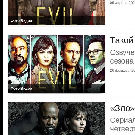
09 апреля 2024
Фото/Видео
Такой
Озвуче
сезона
26 февраля 20
Фото/Видео
«Зло»
Сериал
четвер