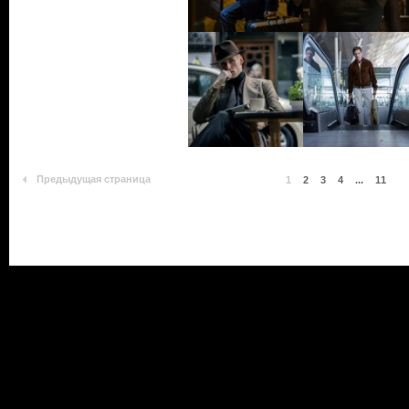
Предыдущая страница
1
2
3
4
...
11