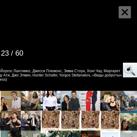
23 / 60
Йоргос Лантимос, Джесси Племонс, Эмма Стоун, Хонг Чау, Маргарет
у Ати, Джо Элвин, Hunter Schafer, Yorgos Stefanakos, «Виды доброты»
ness)