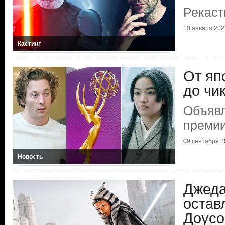
Рекаст
10 января 202
Кастинг
От яп
до чи
Объяв
премии
09 сентября 2
Новость
Джеда
остав
Доусо