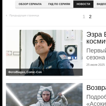
ОБЗОР СЕРИАЛА
ГИД ПО СЕРИЯМ
НОВОСТИ
ВИДЕ
Предыдущая страница
1
2
Эзра 
косми
Первый
сезона
25 июля 2025
Фото/Видео, Comic-Con
Возвр
Подроб
«Асок