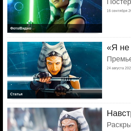
Постер
16 сентября 2
Фото/Видео
«Я не
Премье
24 августа 20
Статья
Навст
Раскр