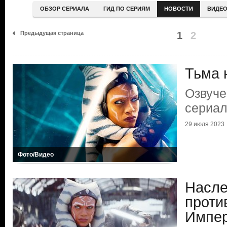
ОБЗОР СЕРИАЛА
ГИД ПО СЕРИЯМ
НОВОСТИ
ВИДЕ
Предыдущая страница
1
2
Тьма 
Озвуче
сериал
29 июля 2023
Фото/Видео
Насле
проти
Импе