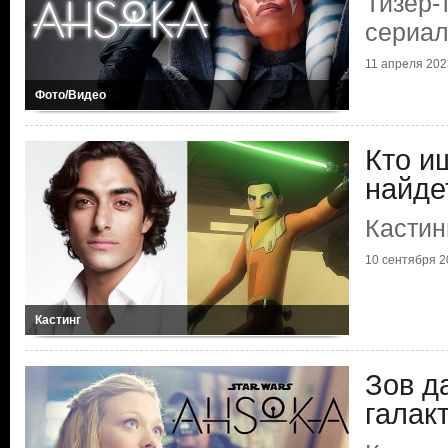
Тизер-
сериал
11 апреля 202
Фото/Видео
Кто и
найде
Кастин
10 сентября 2
Кастинг
Зов д
галак