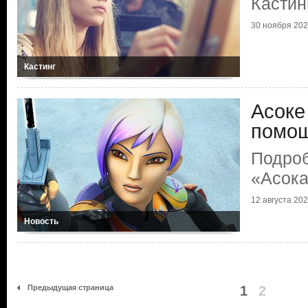
Кастин
30 ноября 20
Кастинг
Асоке
помо
Подроб
«Асок
12 августа 20
Новость
Предыдущая страница
1
2