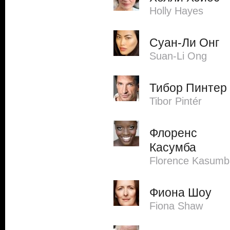
Holly Hayes
Суан-Ли Онг
Suan-Li Ong
Тибор Пинтер
Tibor Pintér
Флоренс
Касумба
Florence Kasumb
Фиона Шоу
Fiona Shaw