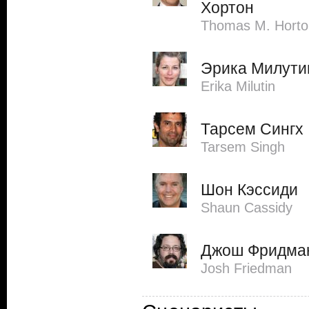
Хортон
Thomas M. Horto
Эрика Милути
Erika Milutin
Тарсем Сингх
Tarsem Singh
Шон Кэссиди
Shaun Cassidy
Джош Фридма
Josh Friedman