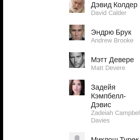
Дэвид Колдер
David Calder
Эндрю Брук
Andrew Brooke
Мэтт Девере
Matt Devere
Задейя
Кэмпбелл-
Дэвис
Zadeiah Campbel
Davies
Миклош Турек