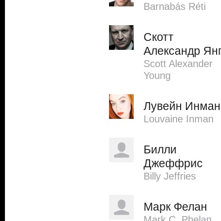
Barnabás Réti
Скотт
Александр Ян
Scott Alexander
Young
Лувейн Инман
Louvaine Inman
Билли
Джеффрис
Billy Jeffries
Марк Фелан
Mark C. Phelan