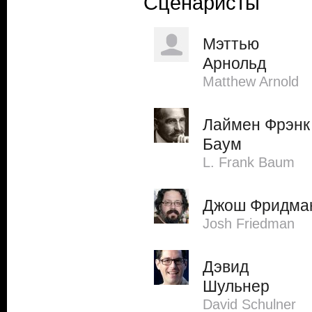
Сценаристы
Мэттью
Арнольд
Matthew Arnold
Лаймен Фрэнк
Баум
L. Frank Baum
Джош Фридма
Josh Friedman
Дэвид
Шульнер
David Schulner