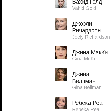
Вахид Голд
Vahid Gold
Джоэли
Ричардсон
Joely Richardson
Джина МакКи
Gina McKee
Джина
Беллман
Gina Bellman
Ребека Реа
Rebeka Rea