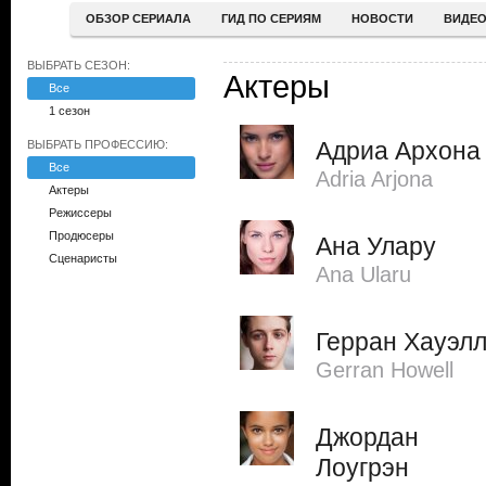
ОБЗОР СЕРИАЛА
ГИД ПО СЕРИЯМ
НОВОСТИ
ВИДЕ
ВЫБРАТЬ СЕЗОН:
Актеры
Все
1 сезон
Адриа Архона
ВЫБРАТЬ ПРОФЕССИЮ:
Все
Adria Arjona
Актеры
Режиссеры
Продюсеры
Ана Улару
Сценаристы
Ana Ularu
Герран Хауэл
Gerran Howell
Джордан
Лоугрэн