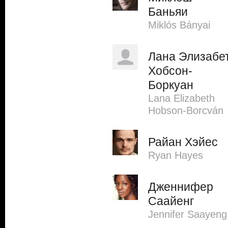
Баньяи
Miklós Bányai
Лана Элизабе
Хобсон-
Боркуан
Lana Elizabeth
Hobson-Borcván
Райан Хэйес
Ryan Hayes
Дженнифер
Саайенг
Jennifer Saayeng