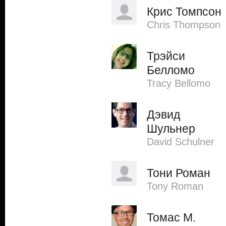
Крис Томпсон
Chris Thompson
Трэйси
Белломо
Tracy Bellomo
Дэвид
Шульнер
David Schulner
Тони Роман
Tony Roman
Томас М.