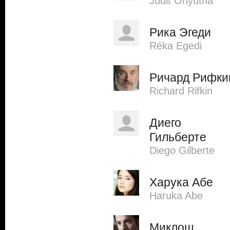
Judit Onyutha
Рика Эгеди
Réka Egedi
Ричард Рифки
Richard Rifkin
Диего
Гильберте
Diego Gilberte
Харука Абе
Haruka Abe
Миклош