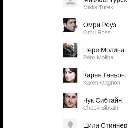
Miklіs Turek
Омри Роуз
Omri Rose
Пере Молина
Pere Molina
Карен Ганьон
Karen Gagnon
Чук Сибтайн
Chook Sibtain
Цили Стиннер