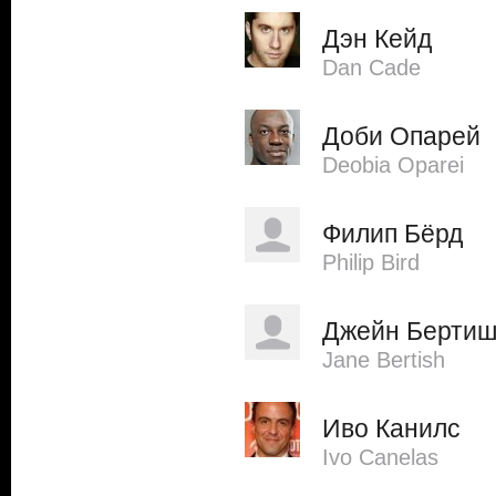
Дэн Кейд
Dan Cade
Доби Опарей
Deobia Oparei
Филип Бёрд
Philip Bird
Джейн Берти
Jane Bertish
Иво Канилс
Ivo Canelas