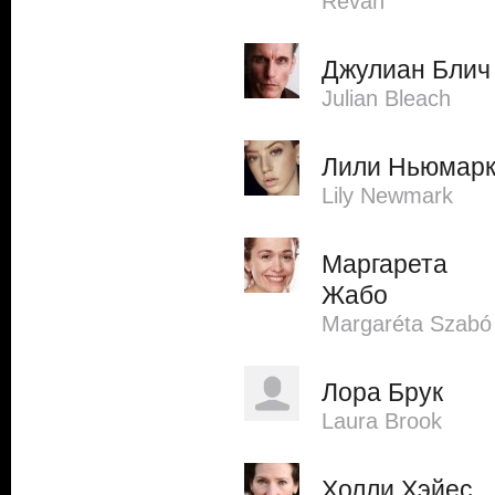
Revah
Джулиан Блич
Julian Bleach
Лили Ньюмар
Lily Newmark
Маргарета
Жабо
Margaréta Szabó
Лора Брук
Laura Brook
Холли Хэйес