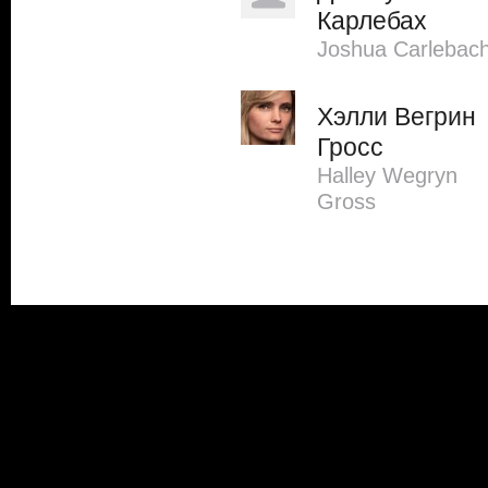
Карлебах
Joshua Carlebac
Хэлли Вегрин
Гросс
Halley Wegryn
Gross