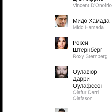
Vincent D'Onofrio
Мидо Хамада
Mido Hamada
Рокси
Штернберг
Roxy Sternberg
Оулавюр
Дарри
Оулафссон
Ólafur Darri
Ólafsson