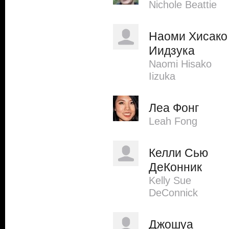
Nichole Beattie
Наоми Хисако
Иидзука
Naomi Hisako
Iizuka
Леа Фонг
Leah Fong
Келли Сью
ДеКонник
Kelly Sue
DeConnick
Джошуа