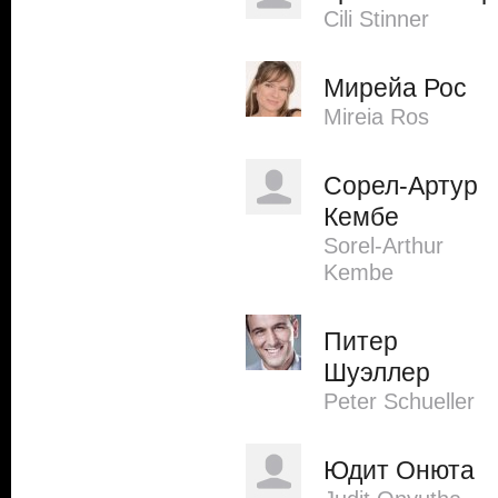
Cili Stinner
Мирейа Рос
Mireia Ros
Сорел-Артур
Кембе
Sorel-Arthur
Kembe
Питер
Шуэллер
Peter Schueller
Юдит Онюта