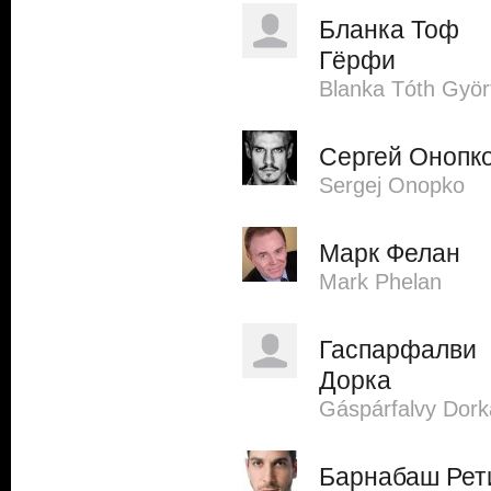
Бланка Тоф
Гёрфи
Blanka Tóth Györf
Сергей Онопк
Sergej Onopko
Марк Фелан
Mark Phelan
Гаспарфалви
Дорка
Gáspárfalvy Dork
Барнабаш Рет