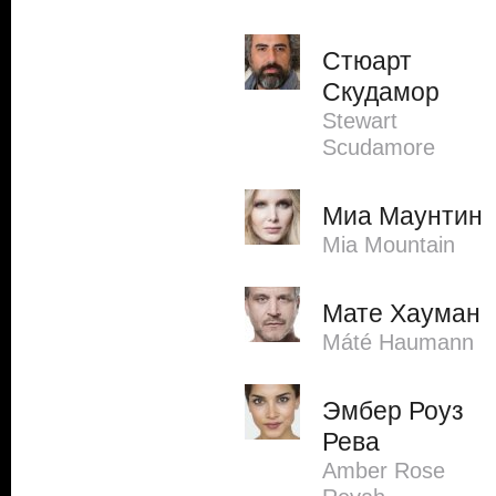
Стюарт
Скудамор
Stewart
Scudamore
Миа Маунтин
Mia Mountain
Мате Хауман
Máté Haumann
Эмбер Роуз
Рева
Amber Rose