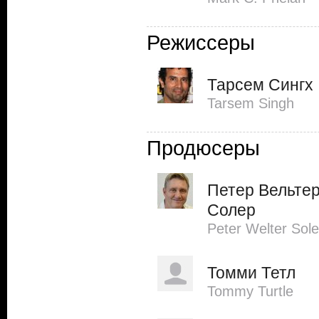
Режиссеры
Тарсем Сингх
Tarsem Singh
Продюсеры
Петер Вельте
Солер
Peter Welter Sole
Томми Тетл
Tommy Turtle