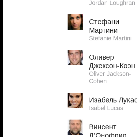
Jordan Loughran
Стефани
Мартини
Stefanie Martini
Оливер
Джексон-Коэн
Oliver Jackson-
Cohen
Изабель Лука
Isabel Lucas
Винсент
Д’Онофрио