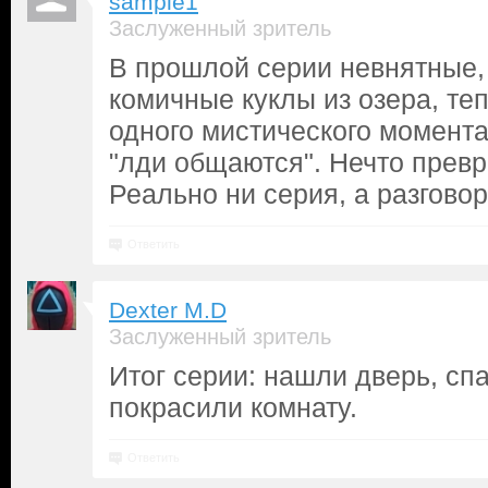
sample1
Заслуженный зритель
В прошлой серии невнятные,
комичные куклы из озера, те
одного мистического момента
"лди общаются". Нечто превр
Реально ни серия, а разгово
Ответить
Dexter M.D
Заслуженный зритель
Итог серии: нашли дверь, спа
покрасили комнату.
Ответить