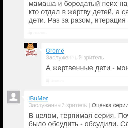
мамаша и бородатый псих на 
кто отдал в жертву детей, а 
дети. Раз за разом, итерация
Ответить
Grome
Заслуженный зритель
А жертвенные дети - мо
Ответить
iBuMer
|
Заслуженный зритель
Оценка серии
В целом, терпимая серия. По
было обсудить - обсудили. С