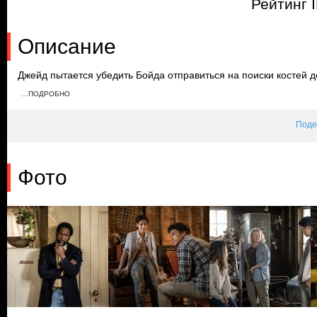
Рейтинг 
Описание
Джейд пытается убедить Бойда отправиться на поиски костей д
опасным. Джейд ищет дверь в подвале, а Джули приносит свои
…ПОДРОБНО
сердечного приступа, и Бойд и Кристи оказывают ей помощь. 
Генри выпил её кровь.
Поде
Фото