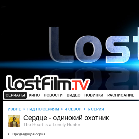
СЕРИАЛЫ
КИНО
НОВОСТИ
ВИДЕО
НОВИНКИ
РАСПИСАНИЕ
ИЗВНЕ
ГИД ПО СЕРИЯМ
4 СЕЗОН
6 СЕРИЯ
Сердце - одинокий охотник
The Heart Is a Lonely Hunter
Предыдущая серия