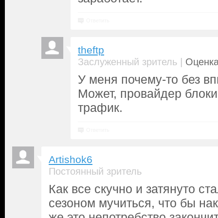
Ответить
theftp
|
Заслуженный зритель
Оценка
У меня почему-то без вп
Может, провайдер блоки
трафик.
Ответить
Artishok6
Постоянный зритель
Как все скучно и затянуто ста
сезоном мучиться, что бы нак
же это непотребство закончит