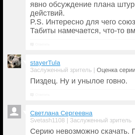
явно обсуждение плана штур
действий.
P.S. Интересно для чего сою
Табиты намечается, что-то вм
Ответить
stayerTula
|
Заслуженный зритель
Оценка серии
Пиздец. Ну и унылое говно.
Ответить
Светлана Сергеевна
|
Svetash1108
Заслуженный зритель
Серию невозможно скачать. П