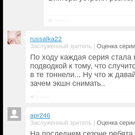
Ответить
russalka22
|
Заслуженный зритель
Оценка серии
По ходу каждая серия стала 
подводкой к тому, что случит
в те тоннели... Ну что ж дав
зачем экшн снимать..
Ответить
apr246
|
Заслуженный зритель
Оценка серии
На последнем сезоне ребята