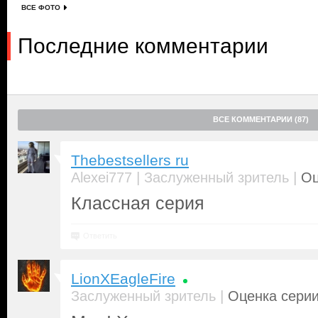
ВСЕ ФОТО
Последние комментарии
ВСЕ КОММЕНТАРИИ (87)
Thebestsellers ru
|
|
Alexei777
Заслуженный зритель
Оц
Классная серия
Ответить
LionXEagleFire
|
Заслуженный зритель
Оценка серии