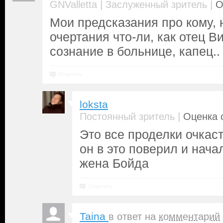
|
|
GNValletta
Заслуженный зритель
О
Мои предсказания про кому, 
очертания что-ли, как отец В
сознание в больнице, капец..
Ответить
loksta
|
Постоянный зритель
Оценка с
Это все проделки очкаст
он в это поверил и нача
жена Бойда
Ответить
Taina
в ответ на
комментарий