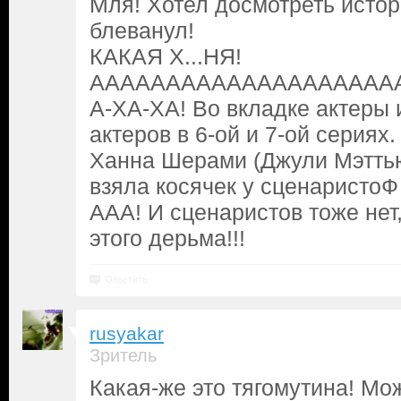
Мля! Хотел досмотреть истор
блеванул!
КАКАЯ Х...НЯ!
ААААААААААААААААААААА
А-ХА-ХА! Во вкладке актеры 
актеров в 6-ой и 7-ой сериях.
Ханна Шерами (Джули Мэтть
взяла косячек у сценаристоФ
ААА! И сценаристов тоже нет
этого дерьма!!!
Ответить
rusyakar
Зритель
Какая-же это тягомутина! Мо