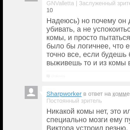
|
GNValletta
Заслуженный зрит
10
Надеюсь) но почему он 
убивать, а не успокоить
комы, и просто пытаться
было бы логичнее, что 
точно все, если будешь 
выживешь то и из комы
Ответить
Sharpworker
в ответ на
комме
Постоянный зритель
Никакой комы нет, это и
специально мозги ему пу
Виктора устроил резню,