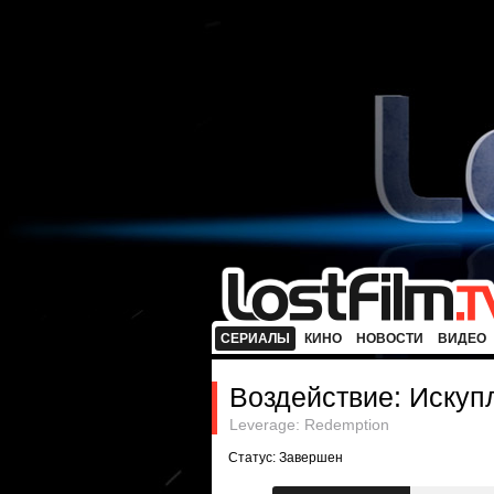
СЕРИАЛЫ
КИНО
НОВОСТИ
ВИДЕО
Воздействие: Искуп
Leverage: Redemption
Статус: Завершен