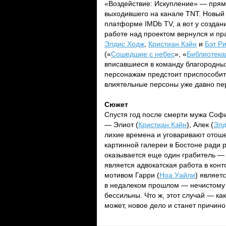
«Воздействие: Искупление» — прям
выходившего на канале TNT. Новый 
платформе IMDb TV, а вот у создани
работе над проектом вернулся и пр
Элдис Ходж
,
Кристиан Кэйн
и
Бэт Р
(«
Сошедшие с небес
», «
Библиотека
вписавшиеся в команду благородны
персонажам предстоит приспособить
влиятельные персоны уже давно пер
Сюжет
Спустя год после смерти мужа Софи
— Элиот (
Кристиан Кэйн
), Алек (
Элд
лихие времена и уговаривают отош
картинной галереи в Бостоне ради 
оказывается еще один грабитель — 
является адвокатская работа в ко
мотивом Гарри (
Ноа Уайли
) являет
в недалеком прошлом — нечистому н
бессильны. Что ж, этот случай — к
может, новое дело и станет причин