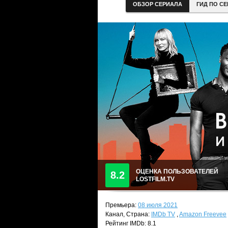
ОБЗОР СЕРИАЛА
ГИД ПО С
ОЦЕНКА ПОЛЬЗОВАТЕЛЕЙ
8.2
LOSTFILM.TV
Премьера:
08 июля 2021
Канал, Страна:
IMDb TV
,
Amazon Freevee
Рейтинг IMDb: 8.1