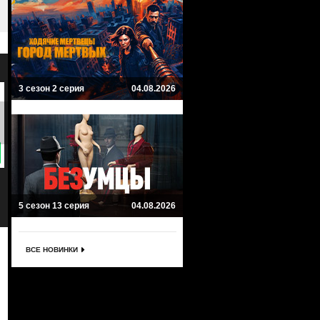
3 сезон 2 серия
04.08.2026
8.4
7
Люпен
Амстердам
Lupin
Amsterdam
Драма, Мистика, Приключенческий
Исторический, Драма
5 сезон 13 серия
04.08.2026
ВСЕ НОВИНКИ