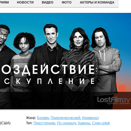
ЕРИЯМ
НОВОСТИ
ВИДЕО
ФОТО
АКТЕРЫ И КОМАНДА
Жанр:
Боевик
,
Приключенческий
,
Криминал
(США)
Тип:
Преступники
,
По сериалу
,
Хакеры
,
Спин-офф