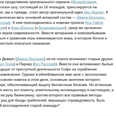
ое продолжение оригинального сериала «
Воздействие
»,
сезон шоу, состоящий из 16 эпизодов, транслируется на
я, как и прежде, стоит автор оригинальной идеи
Дин Девлин
. К
актически весь основной актерский состав —
Джина Беллман
,
исграф
. К ним присоединились и новички проекта
Ноа Уайли
ри
») и
Ализ Шэннон
(«
Зачарованные
»), сразу же органично
х воров современности. Вместе ветеранам и новоприбывшим
ся к правилам игры изменившегося мира, в котором богачи и
естали опасаться наказания.
 Деверо (
Джина Беллман
) на ее пороге возникают старые друзья
ис Ходж
) и Паркер (
Бэт Рисграф
). Вместе они вспоминают былые
едшую от преступной деятельности Софи на ограбление
развлечения. Однако в облюбованном ими зале с экспонатами
совсем новичок в этом деле, основным занятием которого
нторе, обеспечивающей защиту бесчестным богачам. Но истинным
ся месть его клиенту, влиятельному коллекционеру в настоящем, а
а руку бизнесмену, против которого все правовые методы
ак раз для банды грабителей, вершащих справедливость. Быть
ой воссоединения старой команды?