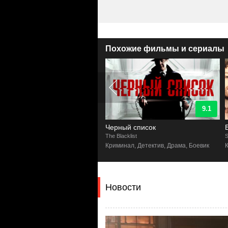
Похожие фильмы и сериалы
9.1
8.7
ный список
Большой куш
lacklist
Snatch
S
инал, Детектив, Драма, Боевик
Криминал, Комедия
Новости