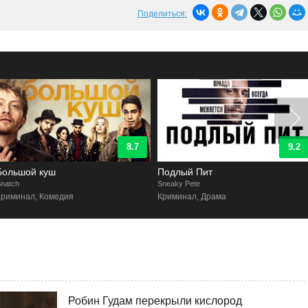
Поделиться:
9.2
8.9
Подлый Пит
Бумажный дом
neaky Pete
La Casa de Papel
Криминал, Драма
Триллер, Криминал, Боевик
Робин Гудам перекрыли кислород