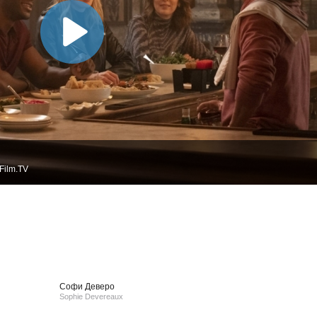
Film.TV
Софи Деверо
Sophie Devereaux