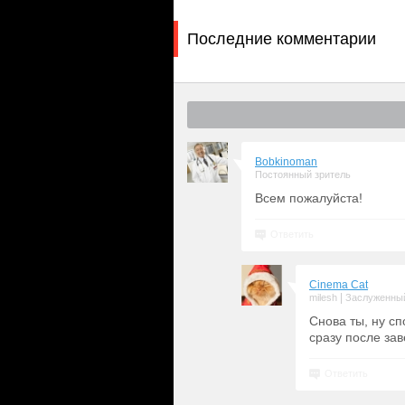
Последние комментарии
Bobkinoman
Постоянный зритель
Всем пожалуйста!
Ответить
Cinema Cat
|
milesh
Заслуженный
Снова ты, ну с
сразу после за
Ответить