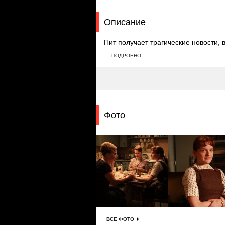
Описание
Пит получает трагические новости, 
агентства в своей квартире. Коммен
…ПОДРОБНО
навещает мать и сестру в Бруклине,
с авиалинией.
Фото
ВСЕ ФОТО