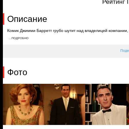
Рейтинг 
Описание
Комик Джимми Барретт грубо шутит над владелицей компании, в
чтобы заставить его извиниться. Тем временем на занятиях ве
…ПОДРОБНО
за Бэтти. Узнав о том, сколько получает другой сотрудник, Гар
Поде
Фото