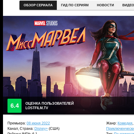
ОБЗОР СЕРИАЛА
ГИД ПО СЕРИЯМ
НОВОСТИ
ВИДЕ
ОЦЕНКА ПОЛЬЗОВАТЕЛЕЙ
6.4
LOSTFILM.TV
Премьера:
08 июня 2022
Жанр:
Комедия
Канал, Страна:
Disney+
(США)
Приключенческ