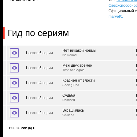
Рейтинг IMDb: 6.1
Тип:
По комикса
Сверхспособно
Официальный с
marvel/1
Гид по сериям
Нет никакой нормы
1 сезон 6 серия
No Normal
Меж двух времен
1 сезон 5 серия
Time and Again
Краснея от злости
1 сезон 4 серия
Seeing Red
Судьба
1 сезон 3 серия
Destined
Вкрашилась
1 сезон 2 серия
Crushed
ВСЕ СЕРИИ (6)