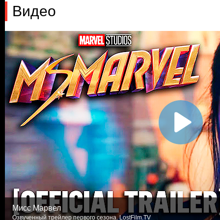
Видео
Мисс Марвел
Озвученный трейлер первого сезона. LostFilm.TV