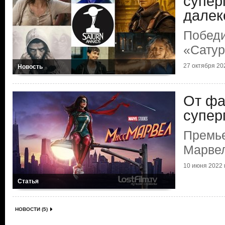
супер
далек
Победи
«Сату
27 октября 202
Новость
От фа
супер
Премь
Марве
10 июня 2022 г
Статья
НОВОСТИ (5)