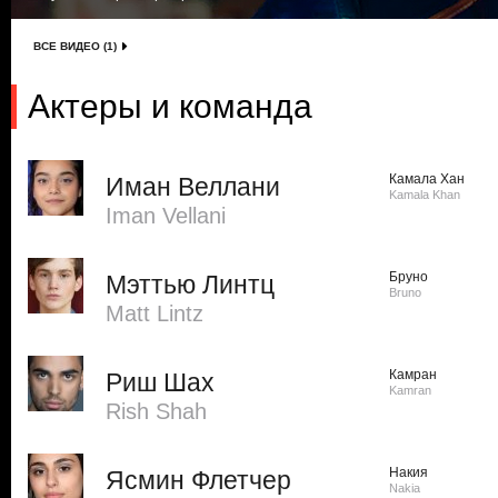
ВСЕ ВИДЕО (1)
Актеры и команда
Камала Хан
Иман Веллани
Kamala Khan
Iman Vellani
Бруно
Мэттью Линтц
Bruno
Matt Lintz
Камран
Риш Шах
Kamran
Rish Shah
Накия
Ясмин Флетчер
Nakia