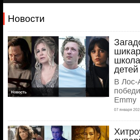
Новости
Загад
шикар
школа
детей
В Лос-
победи
Новость
Emmy
07 января 2024
Хитро