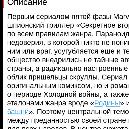
Описание
Первым сериалом пятой фазы Marve
шпионский триллер «Секретное вт
по всем правилам жанра. Паранои
недоверия, в которой никто не пони
ним или враг, усугубляется еще и те
общество внедрились не тайные аг
страны, а радикально настроенные
облик пришельцы скруллы. Сериал 
оригинальным комиксом, но и ром
о периоде Холодной войны, а такж
эталонами жанра вроде «
Родины
» 
башни
». Поэтому центральной темо
между преданностью своей стране
для всех народов. В центре сюжет