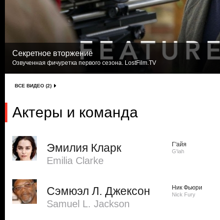
Секретное вторжение
Озвученная фичуретка первого сезона. LostFilm.TV
ВСЕ ВИДЕО (2)
Актеры и команда
Г'айя
Эмилия Кларк
G'iah
Emilia Clarke
Ник Фьюри
Сэмюэл Л. Джексон
Nick Fury
Samuel L. Jackson