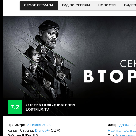
ОБЗОР СЕРИАЛА
ГИД ПО СЕРИЯМ
НОВОСТИ
ВИДЕ
ОЦЕНКА ПОЛЬЗОВАТЕЛЕЙ
7.2
LOSTFILM.TV
Премьера:
21 июня 2023
Жанр:
Драма
,
Б
Канал, Страна:
Disney+
(США)
Научная фанта