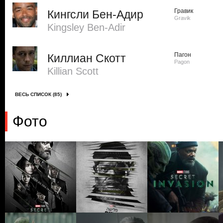
Гравик
Кингсли Бен-Адир
Gravik
Kingsley Ben-Adir
Пагон
Киллиан Скотт
Pagon
Killian Scott
ВЕСЬ СПИСОК (85)
Фото