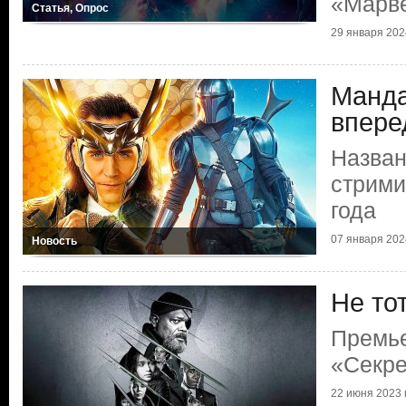
«Марв
Статья, Опрос
29 января 2024
Манда
впере
Назва
стрими
года
07 января 2024
Новость
Не то
Премь
«Секре
22 июня 2023 г