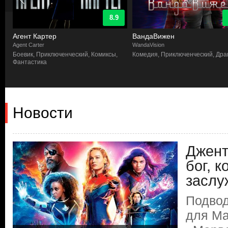
8.9
Агент Картер
ВандаВижен
Agent Carter
WandaVision
а
Боевик, Приключенческий, Комиксы,
Комедия, Приключенческий, Др
Фантастика
Новости
Джент
бог, к
заслу
Подвод
для Ma