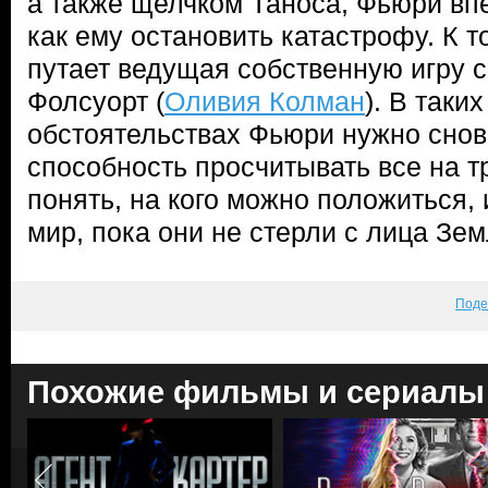
а также щелчком Таноса, Фьюри вп
как ему остановить катастрофу. К т
путает ведущая собственную игру 
Фолсуорт (
Оливия Колман
). В таки
обстоятельствах Фьюри нужно снов
способность просчитывать все на т
понять, на кого можно положиться,
мир, пока они не стерли с лица З
Поде
Похожие фильмы и сериалы