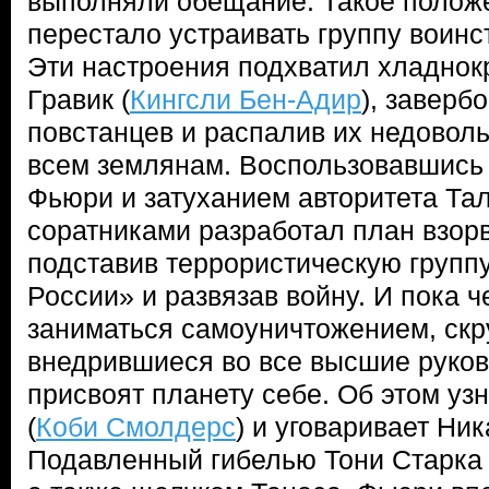
выполняли обещание. Такое полож
перестало устраивать группу воинс
Эти настроения подхватил хладно
Гравик (
Кингсли Бен-Адир
), заверб
повстанцев и распалив их недоволь
всем землянам. Воспользовавшись 
Фьюри и затуханием авторитета Тал
соратниками разработал план взорв
подставив террористическую групп
России» и развязав войну. И пока ч
заниматься самоуничтожением, скр
внедрившиеся во все высшие руко
присвоят планету себе. Об этом уз
(
Коби Смолдерс
) и уговаривает Ник
Подавленный гибелью Тони Старка