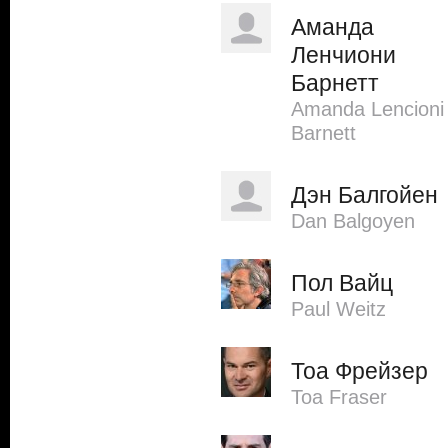
Аманда
Ленчиони
Барнетт
Amanda Lencioni
Barnett
Дэн Балгойен
Dan Balgoyen
Пол Вайц
Paul Weitz
Тоа Фрейзер
Toa Fraser