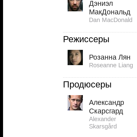
Дэниэл
МакДональд
Dan MacDonald
Режиссеры
Розанна Лян
Roseanne Liang
Продюсеры
Александр
Скарсгард
Alexander
Skarsgård