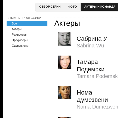
ОБЗОР СЕРИИ
ФОТО
АКТЕРЫ И КОМАНДА
ВЫБРАТЬ ПРОФЕССИЮ:
Актеры
Все
Актеры
Режиссеры
Сабрина У
Продюсеры
Sabrina Wu
Сценаристы
Тамара
Подемски
Tamara Podemsk
Нома
Думезвени
Noma Dumezwen