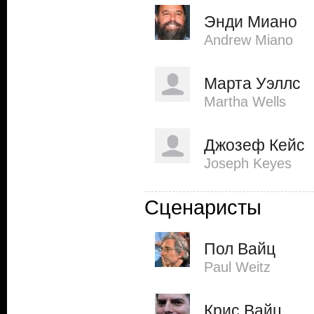
Энди Миано
Andrew Miano
Марта Уэллс
Martha Wells
Джозеф Кейс
Joseph Keyes
Сценаристы
Пол Вайц
Paul Weitz
Крис Вайц