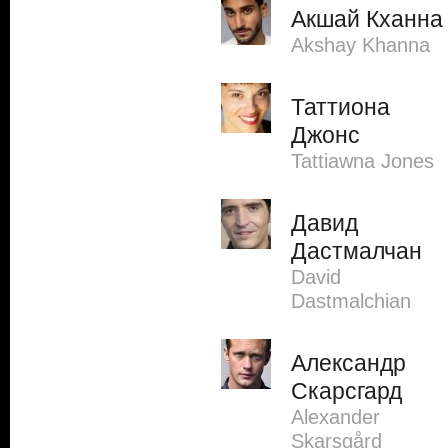
Акшай Кханна
Akshay Khanna
Таттиона
Джонс
Tattiawna Jones
Давид
Дастмалчан
David
Dastmalchian
Александр
Скарсгард
Alexander
Skarsgård