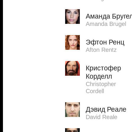
Аманда Бруге
Amanda Brugel
Эфтон Ренц
Afton Rentz
Кристофер
Корделл
Christopher
Cordell
Дэвид Реале
David Reale