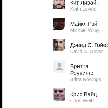
Кит Ливайн
Keith Levine
Майкл Рэй
Michael Wray
Дэвид С. Гойе
David S. Goyer
Бритта
Роувингс
Britta Rowings
Крис Вайц
Chris Weitz