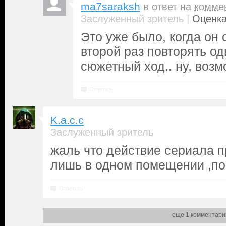
ma7saraksh
в ответ на
комме
|
Заслуженный зритель
Оценка
Это уже было, когда он
второй раз повторять од
сюжетный ход.. ну, возм
Ответить
K.a.c.c
Заслуженный зритель
жаль что действие сериала п
лишь в одном помещении ,по
Ответить
еще 1 комментари