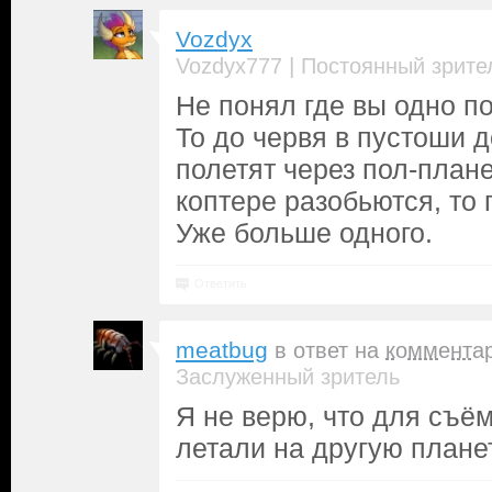
Vozdyx
|
Vozdyx777
Постоянный зрите
Не понял где вы одно п
То до червя в пустоши д
полетят через пол-плане
коптере разобьются, то 
Уже больше одного.
Ответить
meatbug
в ответ на
коммента
Заслуженный зритель
Я не верю, что для съё
летали на другую планет