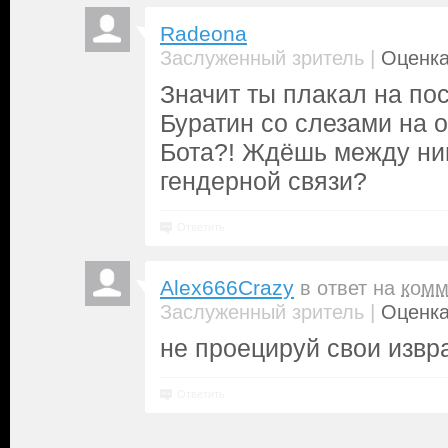
Radeona
|
Заслуженный зритель
Оценка
Значит ты плакал на по
Буратин со слезами на 
Бота?! Ждёшь между ни
гендерной связи?
Ответить
Alex666Crazy
в ответ на
комм
|
Заслуженный зритель
Оценка
не проецируй свои извра
Ответить