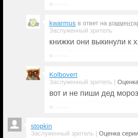
Ответить
kwarmus
в ответ на
коммента
Заслуженный зритель
книжки они выкинули к 
Ответить
Kolbovert
|
Заслуженный зритель
Оценка
вот и не пиши дед мороз
Ответить
stopkin
|
Заслуженный зритель
Оценка серии