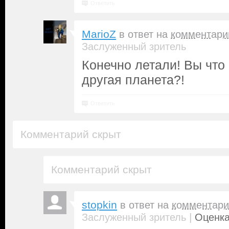
Ответить
MarioZ
в ответ на
комментари
Заслуженный зритель
Конечно летали! Вы что 
другая планета?!
Ответить
Комментарий скрыт
Комментарий скрыт
stopkin
в ответ на
комментари
|
Заслуженный зритель
Оценка