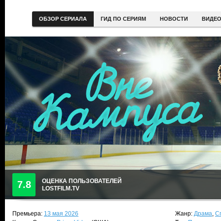
ОБЗОР СЕРИАЛА
ГИД ПО СЕРИЯМ
НОВОСТИ
ВИДЕ
ОЦЕНКА ПОЛЬЗОВАТЕЛЕЙ
7.8
LOSTFILM.TV
Премьера:
13 мая 2026
Жанр:
Драма
,
С