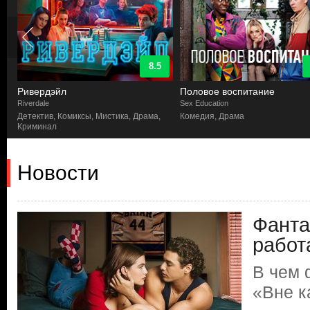
8.5
Ривердэйл
Половое воспитание
Riverdale
Sex Education
Детектив, Комиксы, Мистика, Драма,
Комедия, Драма
Криминал
Новости
Фанта
работ
В чем 
«Вне к