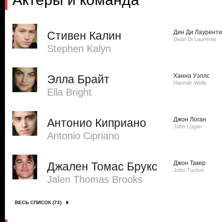
Дин Ди Лауренти
Стивен Калин
Dean Di Laurentis
Stephen Kalyn
Ханна Уэллс
Элла Брайт
Hannah Wells
Ella Bright
Джон Логан
Антонио Киприано
John Logan
Antonio Cipriano
Джон Такер
Джален Томас Брукс
John Tucker
Jalen Thomas Brooks
ВЕСЬ СПИСОК (73)