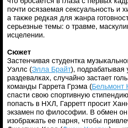
что бросается в глаза с первых кад
почти осязаемая сексуальность и 
а также редкая для жанра готовност
серьезные темы: о травме, маскули
исцелении.
Сюжет
Застенчивая студентка музыкально
Уэллс (
Элла Брайт
), подрабатывая
раздевалках, случайно застает гол
команды Гаррета Грэма (
Бельмонт 
спасти свою спортивную стипендию
попасть в НХЛ, Гарретт просит Хан
экзамен по философии. В обмен он
изображать ее парня, чтобы привл