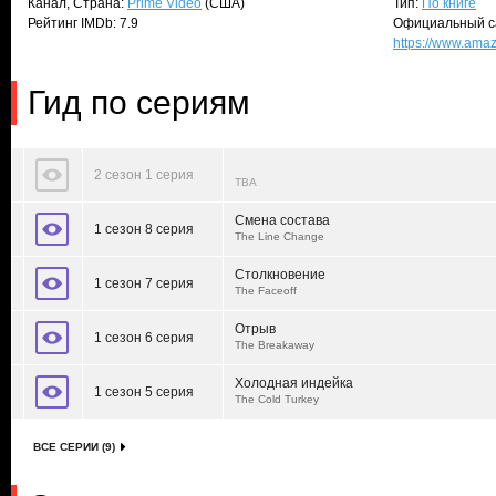
Канал, Страна:
Prime Video
(США)
Тип:
По книге
Рейтинг IMDb: 7.9
Официальный с
https://www.am
Гид по сериям
2 сезон 1 серия
TBA
Смена состава
1 сезон 8 серия
The Line Change
Столкновение
1 сезон 7 серия
The Faceoff
Отрыв
1 сезон 6 серия
The Breakaway
Холодная индейка
1 сезон 5 серия
The Cold Turkey
ВСЕ СЕРИИ (9)