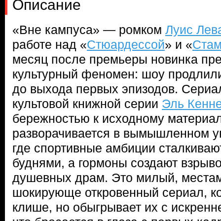
Описание
«Вне кампуса» — ромком
Луис Лев
работе над «
Стюардессой
» и «
Стам
месяц после премьеры новинка пре
культурный феномен: шоу продлили
до выхода первых эпизодов. Сериа
культовой книжной серии
Эль Кенн
бережностью к исходному материал
разворачивается в вымышленном у
где спортивные амбиции сталкиваю
буднями, а гормоны создают взрыв
душевных драм. Это милый, места
шокирующе откровенный сериал, ко
клише, но обыгрывает их с искренн