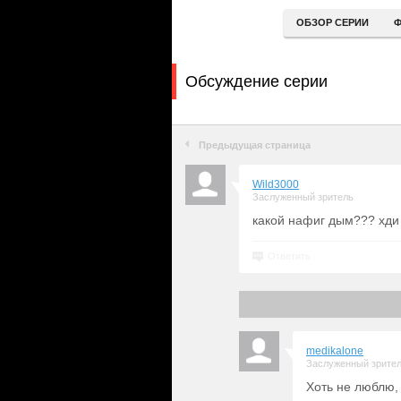
ОБЗОР СЕРИИ
Ф
Обсуждение серии
Предыдущая страница
Wild3000
Заслуженный зритель
какой нафиг дым??? хди
Ответить
medikalone
Заслуженный зрите
Хоть не люблю,