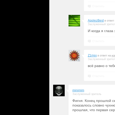
Ответить
ApplezBest
в ответ
Заслуженный зрите
И когда я глаза
Ответить
Z1rrex
в ответ на
ко
Заслуженный зрите
всё равно о те
Ответить
minimim
Заслуженный зритель
Фигня. Конец прошлой се
показалось словно чухню
прошлая, что первая се