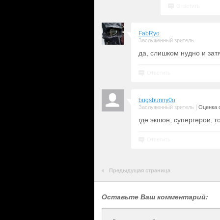
Ответить
FabRyo
Заслуженный зритель
да, слишком нудно и зат
Ответить
bugsbunny0o
|
Заслуженный зритель
Оценка с
где экшон, супергерои, 
Ответить
Предыдущая страница
Оставьте Ваш комментарий: