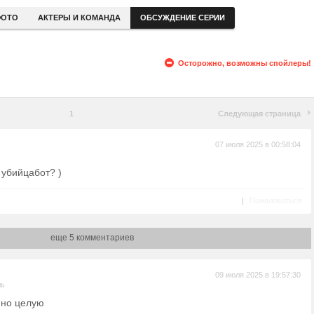
ОТО
АКТЕРЫ И КОМАНДА
ОБСУЖДЕНИЕ СЕРИИ
Осторожно, возможны спойлеры!
1
Следующая страница
07 июля 2025 в 00:58:04
 убийцабот? )
|
Пожаловаться
еще 5 комментариев
09 июля 2025 в 19:57:30
ль
 но целую