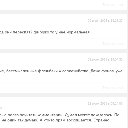
|
Пожаловаться
09 июля 2025 в 18:25:37
гда они переспят? фигурко то у неё нормальная
|
Пожаловаться
09 июля 2025 в 19:04:33
ние, бессмысленные флешбеки = соплежуйство. Даже фоном уже
|
Пожаловаться
12 июля 2025 в 08:14:08
ль
лью полез почитать комментарии. Думал может показалось. По
 не один так думаю) А кто-то прям восхищается. Странно.