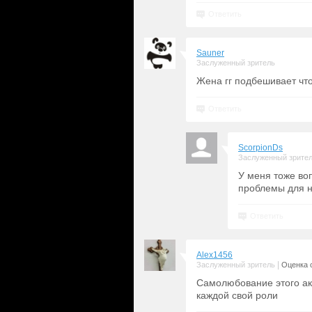
Ответить
Sauner
Заслуженный зритель
Жена гг подбешивает что
Ответить
ScorpionDs
Заслуженный зрите
У меня тоже воп
проблемы для не
Ответить
Alex1456
|
Заслуженный зритель
Оценка с
Самолюбование этого ак
каждой свой роли