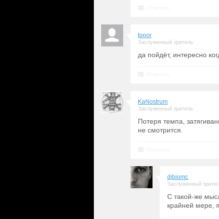
Ответить
tooor
Заслуженный зритель
да пойдёт, интересно ко
Ответить
KaNostrum
Заслуженный зритель
Потеря темпа, затягива
не смотрится.
Ответить
djbiomc
Заслуженный зрите
С такой-же мыс
крайней мере, я