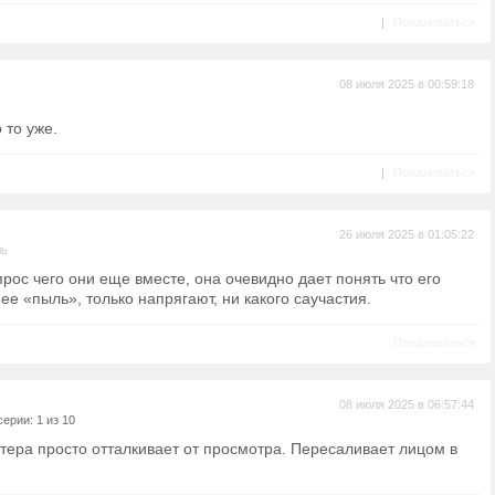
|
Пожаловаться
08 июля 2025 в 00:59:18
 то уже.
|
Пожаловаться
26 июля 2025 в 01:05:22
ль
рос чего они еще вместе, она очевидно дает понять что его
е «пыль», только напрягают, ни какого саучастия.
Пожаловаться
08 июля 2025 в 06:57:44
ерии: 1 из 10
тера просто отталкивает от просмотра. Пересаливает лицом в