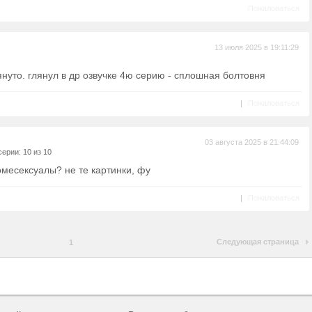
Пожаловаться
13 июля 2025 в 19:11:29
януто. глянул в др озвучке 4ю серию - сплошная болтовня
|
Пожаловаться
03 августа 2025 в 21:44:09
ерии: 10 из 10
гомесексуалы? не те картинки, фу
|
Пожаловаться
Следующая страница
1