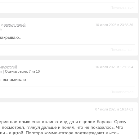
Пожаловаться
 на
комментарий
10 июля 2025 в 23:35:36
ль
 закрываю...
Пожаловаться
мментарий
16 июля 2025 в 17:13:54
|
ль
Оценка серии: 7 из 10
бе вспоминаю
Пожаловаться
07 июля 2025 в 16:14:01
рии настолько слит в клишатину, да и в целом барада. Сразу
 посмотрел, глянул дальше и понял, что не показалось. Что
рии - аццтой. Полтора комментатора подтверждают мысль.