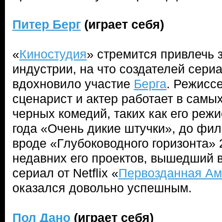
Питер Берг
(играет себя)
«
Киностудия
» стремится привлечь з
индустрии, на что создателей сери
вдохновило участие
Берга
. Режисс
сценарист и актер работает в самы
черных комедий, таких как его реж
года «Очень дикие штучки», до фи
вроде «Глубоководного горизонта» 
недавних его проектов, вышедший в
сериал от Netflix «
Первозданная Ам
оказался довольно успешным.
Пол Дано
(играет себя)