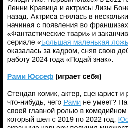
Ленни Кравица и актрисы Лизы Бон
назад. Актриса снялась в нескольк
начиная с появления во франшизах
«Фантастические твари» и заканчив
сериале «
Большая маленькая лож
оказалась за кадром, сняв свою д
работу 2024 года «Подай знак».
Рами Юссеф
(играет себя)
Стендап-комик, актер, сценарист и
что-нибудь, чего
Рами
не умеет? На
своей главной ролью в комедийном
который шел с 2019 по 2022 год,
Юс
экранную карьеру получил множеств