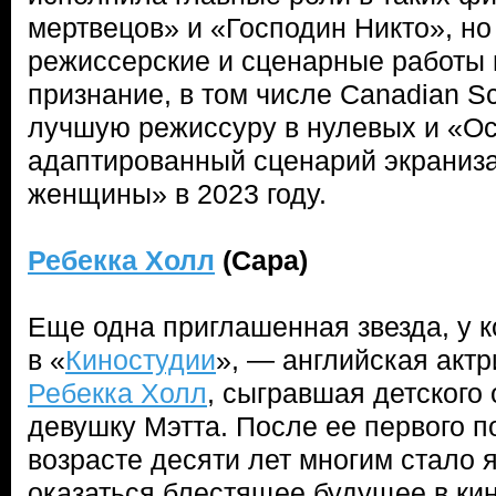
мертвецов» и «Господин Никто», но
режиссерские и сценарные работы
признание, в том числе Canadian S
лучшую режиссуру в нулевых и «Ос
адаптированный сценарий экраниз
женщины» в 2023 году.
Ребекка Холл
(Сара)
Еще одна приглашенная звезда, у 
в «
Киностудии
», — английская акт
Ребекка Холл
, сыгравшая детского 
девушку Мэтта. После ее первого п
возрасте десяти лет многим стало я
оказаться блестящее будущее в ки