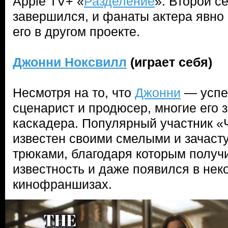
Apple TV+ «
Разделение
». Второй се
завершился, и фанаты актера явно 
его в другом проекте.
Джонни Ноксвилл
(играет себя)
Несмотря на то, что
Джонни
— успеш
сценарист и продюсер, многие его 
каскадера. Популярный участник «
известен своими смелыми и зачас
трюками, благодаря которым полу
известность и даже появился в не
кинофраншизах.