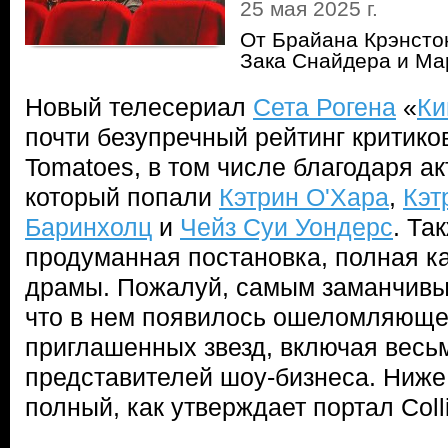
25 мая 2025 г.
От Брайана Крэнсто
Зака Снайдера и Ма
Новый телесериал
Сета Рогена
«
Ки
почти безупречный рейтинг критиков
Tomatoes, в том числе благодаря ак
который попали
Кэтрин О'Хара
,
Кэт
Баринхолц
и
Чейз Суи Уондерс
. Та
продуманная постановка, полная ка
драмы. Пожалуй, самым заманчивым
что в нем появилось ошеломляюще
приглашенных звезд, включая весь
представителей шоу-бизнеса. Ниже
полный, как утверждает портал Colli