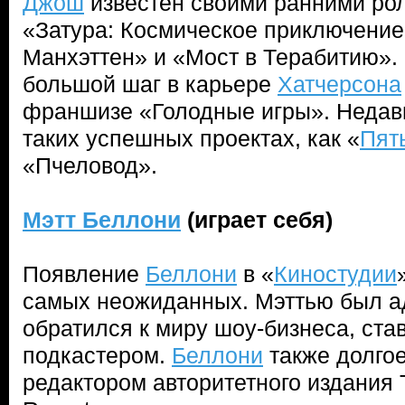
Джош
известен своими ранними ро
«Затура: Космическое приключение
Манхэттен» и «Мост в Терабитию».
большой шаг в карьере
Хатчерсона
франшизе «Голодные игры». Недавн
таких успешных проектах, как «
Пят
«Пчеловод».
Мэтт Беллони
(играет себя)
Появление
Беллони
в «
Киностудии
самых неожиданных. Мэттью был ад
обратился к миру шоу-бизнеса, ста
подкастером.
Беллони
также долго
редактором авторитетного издания 