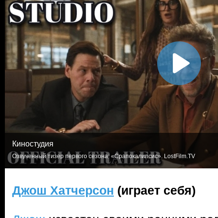
Киностудия
Озвученный тизер первого сезона: «Срапокалипсис». LostFilm.TV
Джош Хатчерсон
(играет себя)