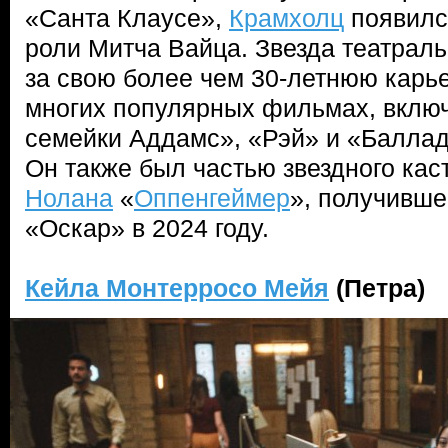
«Санта Клаусе»,
Крамхолц
появилс
роли Митча Вайца. Звезда театраль
за свою более чем 30-летнюю карье
многих популярных фильмах, вклю
семейки Аддамс», «Рэй» и «Баллад
Он также был частью звездного кас
Нолана
«
Оппенгеймер
», получивше
«Оскар» в 2024 году.
Кейла Монтерросо Мейя
(Петра)