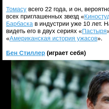
Томасу
всего 22 года, и он, вероят
всех приглашенных звезд «
Киносту
Барбаска
в индустрии уже 10 лет. 
видеть его в двух сериях «
Пастыря
«
Американская история ужасов
».
Бен Стиллер
(играет себя)