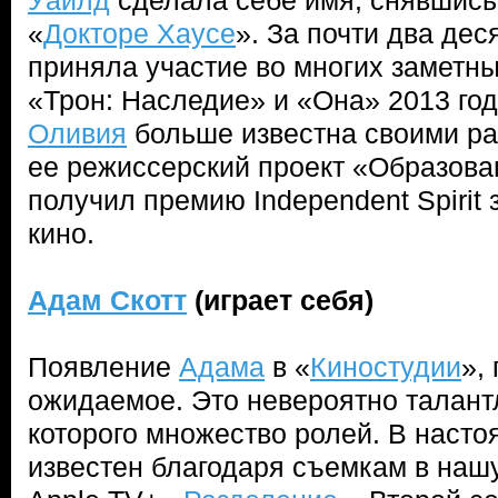
Уайлд
сделала себе имя, снявшись
«
Докторе Хаусе
». За почти два дес
приняла участие во многих заметны
«Трон: Наследие» и «Она» 2013 год
Оливия
больше известна своими ра
ее режиссерский проект «Образова
получил премию Independent Spirit
кино.
Адам Скотт
(играет себя)
Появление
Адама
в «
Киностудии
»,
ожидаемое. Это невероятно талантл
которого множество ролей. В наст
известен благодаря съемкам в наш