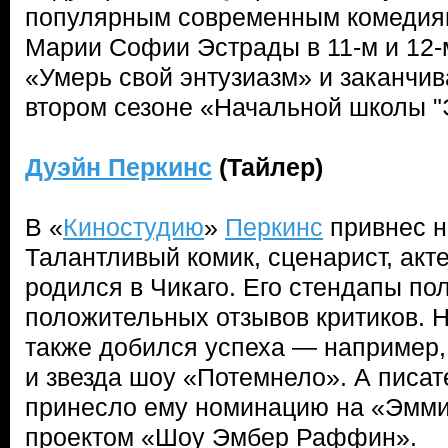
популярным современным комедиям
Марии Софии Эстрады в 11-м и 12-
«Умерь свой энтузиазм» и заканчи
втором сезоне «Начальной школы "
Дуэйн Перкинс
(Тайлер)
В «
Киностудию
»
Перкинс
привнес н
Талантливый комик, сценарист, акт
родился в Чикаго. Его стендапы п
положительных отзывов критиков. 
также добился успеха — например,
и звезда шоу «Потемнело». А писат
принесло ему номинацию на «Эмми»
проектом «Шоу Эмбер Раффин».