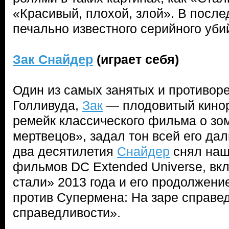
«Красивый, плохой, злой». В после
печально известного серийного уби
Зак Снайдер
(играет себя)
Один из самых занятых и противор
Голливуда,
Зак
— плодовитый кинор
ремейк классического фильма о зо
мертвецов», задал тон всей его да
два десятилетия
Снайдер
снял на
фильмов DC Extended Universe, вк
стали» 2013 года и его продолжени
против Супермена: На заре справе
справедливости».