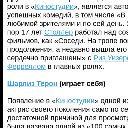
роли в «
Киностудии
», является авт
успешных комедий, в том числе «В 
любимой зрителями и по сей день.
пор 17 лет
Столлер
работал над со
фильмов, как «Соседи. На тропе во
продолжения, а недавно вышла его
сердечно приглашены» с
Риз Уизер
Ферреллом
в главных ролях.
Шарлиз Терон
(играет себя)
Появление в «
Киностудии
» одной и
актрис своего поколения само по с
достаточной причиной для просмот
была названа одной из «100 самых