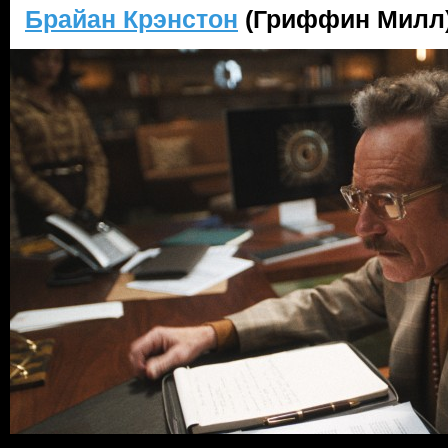
Брайан Крэнстон
(Гриффин Милл