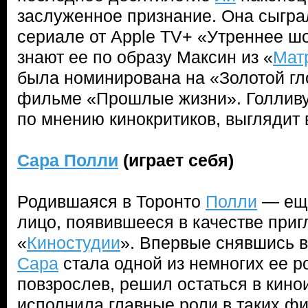
заслуженное признание. Она сыгра
сериале от Apple TV+ «Утреннее ш
знают ее по образу Максин из «
Мат
была номинирована на «Золотой гло
фильме «Прошлые жизни». Голлив
по мнению кинокритиков, выглядит
Сара Полли
(играет себя)
Родившаяся в Торонто
Полли
— еще
лицо, появившееся в качестве при
«
Киностудии
». Впервые снявшись в
Сара
стала одной из немногих ее ро
повзрослев, решил остаться в кино
исполнила главные роли в таких фи