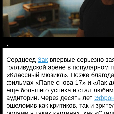
Сердцеед
Зак
впервые серьезно зая
голливудской арене в популярном 
«Классный мюзикл». Позже благода
фильмах «Папе снова 17» и «Лак д
еще большего успеха и стал люби
аудитории. Через десять лет
Эфро
ошеломив как критиков, так и зрит
ролями в таких картинах, как «Стал