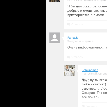
|
StasBlack13
Постоянный зрите
Я бы дал оскар Белоснеж
добрые и смешные, как 
притворяются гномами.
Ответить
Fantasts
Заслуженный зритель
Очень информативно... У
Ответить
Bobkinoman
Постоянный зритель
Друг, ну ты вкл
любых статьях)
озвучивала. Лос
Оскарах. Так ст
всё поняли.
Ответить