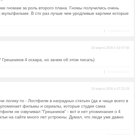
ль
ке гномам за роль второго плана. Гномы получились очень
в мультфильме. В сто раз лучше чем уродливые карлики которые
|
Пожаловаться
18 марта 2026 в 10:47:00
 Грешников 4 оскара, но зачем об этом писать)
|
Пожаловаться
19 марта 2026 в 07:22:29
ючи логику-то - Лостфилм в наградных статьях (да и чаще всего в
 упоминает фильмы и сериалы, которые студия сама
тфилм не озвучивал "Грешников" - вот и нет упоминания о 4
атьи на сайте много лет устроены. Думал, что люди уже давно
Пожаловаться