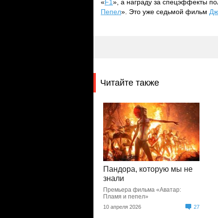
«
F1
», а награду за спецэффекты по
Пепел
». Это уже седьмой фильм
Дж
Читайте также
Пандора, которую мы не
знали
Премьера фильма «Аватар:
Пламя и пепел»
10 апреля 2026
27