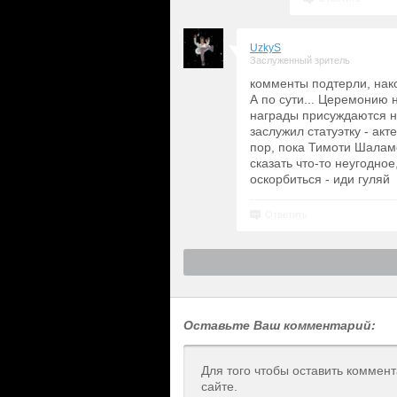
UzkyS
Заслуженный зритель
комменты подтерли, нак
А по сути... Церемонию 
награды присуждаются не
заслужил статуэтку - акт
пор, пока Тимоти Шаламе
сказать что-то неугодное
оскорбиться - иди гуляй
Ответить
Оставьте Ваш комментарий:
Для того чтобы оставить коммен
сайте.