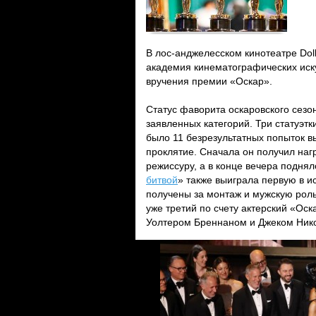
В лос-анджелесском кинотеатре Dol
академия кинематографических иску
вручения премии «Оскар».
Статус фаворита оскаровского сезо
заявленных категорий. Три статуэт
было 11 безрезультатных попыток в
проклятие. Сначала он получил наг
режиссуру, а в конце вечера поднял
битвой
» также выиграла первую в и
получены за монтаж и мужскую роль
уже третий по счету актерский «Ос
Уолтером Бреннаном и Джеком Ник