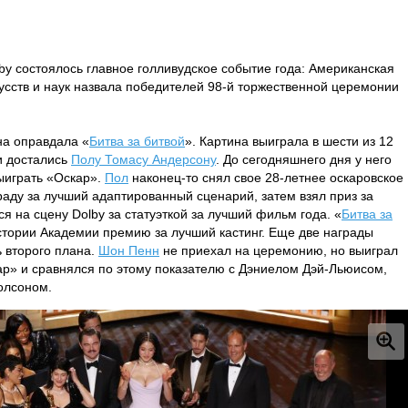
by состоялось главное голливудское событие года: Американская
сств и наук назвала победителей 98-й торжественной церемонии
на оправдала «
Битва за битвой
». Картина выиграла в шести из 12
ки достались
Полу Томасу Андерсону
. До сегодняшнего дня у него
ыиграть «Оскар».
Пол
наконец-то снял свое 28-летнее оскаровское
раду за лучший адаптированный сценарий, затем взял приз за
ся на сцену Dolby за статуэткой за лучший фильм года. «
Битва за
стории Академии премию за лучший кастинг. Еще две награды
 второго плана.
Шон Пенн
не приехал на церемонию, но выиграл
кар» и сравнялся по этому показателю с Дэниелом Дэй-Льюисом,
олсоном.