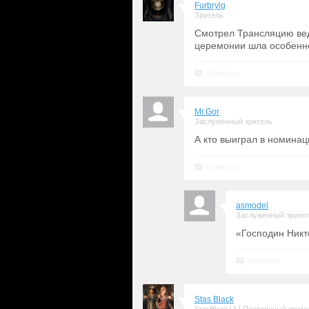
Furbrylg
Зритель
Смотрел Трансляцию вед
церемонии шла особенно
Ответить
Mr.Gor
Заслуженный зритель
А кто выиграл в номин
Ответить
asmodel
Заслуженный зрите
«Господин Никт
Ответить
Stas Black