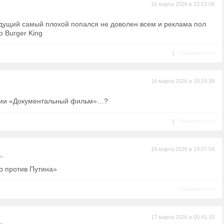
16 марта 2026 в 12:53:08
ущий самый плохой попался не доволен всем и реклама пол
 Burger King
|
Пожаловаться
16 марта 2026 в 18:24:39
ации «Документальный фильм»…?
|
Пожаловаться
16 марта 2026 в 19:07:54
ль
о против Путина»
Пожаловаться
17 марта 2026 в 00:41:10