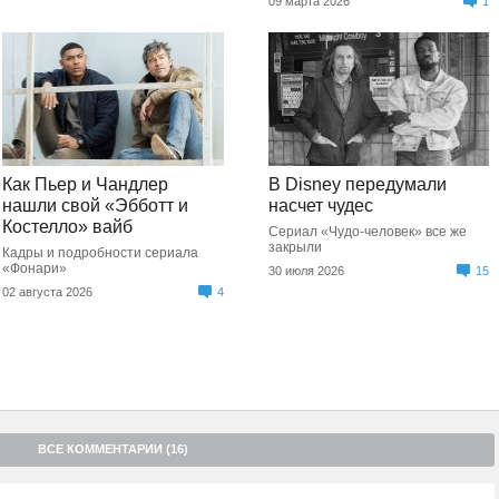
09 марта 2026
1
Как Пьер и Чандлер
В Disney передумали
нашли свой «Эбботт и
насчет чудес
Костелло» вайб
Сериал «Чудо-человек» все же
закрыли
Кадры и подробности сериала
«Фонари»
30 июля 2026
15
02 августа 2026
4
ВСЕ КОММЕНТАРИИ (16)