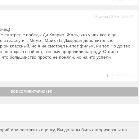
18 марта 2026 в 13:34:02
онец)
не смотрел с победы Ди Каприо. Жаль, что у них все еще
 за заслуги... Может, Майкл Б. Джордан действительно
ер он классный, но я не смотрел ни тот фильм, ни тот. Но до тех
 не открыл свой рот, все ему пророчили награду. Стоило
, что большинство просто не поняли, но на что успели
|
Пожаловаться
ВСЕ КОММЕНТАРИИ (16)
тарий или поставить оценку, Вы должны быть авторизованы на