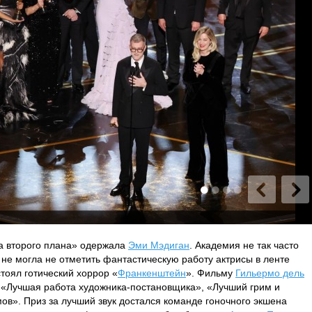
са второго плана» одержала
Эми Мэдиган
. Академия не так часто
на не могла не отметить фантастическую работу актрисы в ленте
стоял готический хоррор «
Франкенштейн
». Фильму
Гильермо дель
«Лучшая работа художника-постановщика», «Лучший грим и
ов». Приз за лучший звук достался команде гоночного экшена