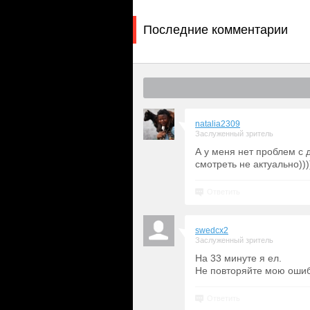
Последние комментарии
natalia2309
Заслуженный зритель
А у меня нет проблем с 
смотреть не актуально)))))
Ответить
swedcx2
Заслуженный зритель
На 33 минуте я ел.
Не повторяйте мою ошибк
Ответить