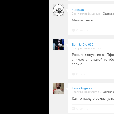
Yarosla8
|
Заслуженный зритель
Оценка с
Мамка секси
Ответить
Born to Die 666
Заслуженный зритель
Решил глянуть из-за Пфа
снимается в какой-то уб
серию
Ответить
LanceAngeles
|
Заслуженный зритель
Оценка с
Как то поздно релизнули
Ответить