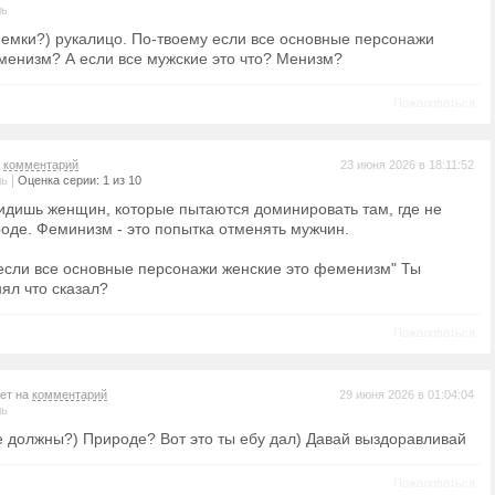
ль
емки?) рукалицо. По-твоему если все основные персонажи
менизм? А если все мужские это что? Менизм?
Пожаловаться
а
комментарий
23 июня 2026 в 18:11:52
|
ль
Оценка серии: 1 из 10
 видишь женщин, которые пытаются доминировать там, где не
оде. Феминизм - это попытка отменять мужчин.
если все основные персонажи женские это феменизм" Ты
ял что сказал?
Пожаловаться
вет на
комментарий
29 июня 2026 в 01:04:04
ль
е должны?) Природе? Вот это ты ебу дал) Давай выздоравливай
Пожаловаться