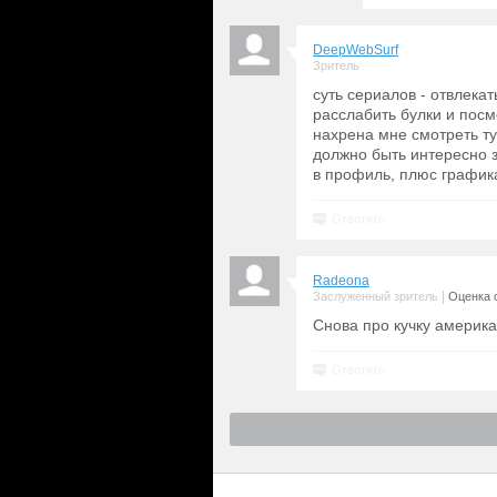
DeepWebSurf
Зритель
суть сериалов - отвлека
расслабить булки и посмо
нахрена мне смотреть т
должно быть интересно за
в профиль, плюс график
Ответить
Radeona
|
Заслуженный зритель
Оценка с
Снова про кучку америка
Ответить