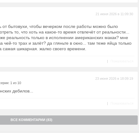
21 июня 2026 в 11:09:30
ть от бытовухи, чтобы вечерком после работы можно было
треть то, что хоть на какое-то время отвлечёт от реальности...
уже реальность только в исполнении американских макак? мне
 чей-то трах и залёт? да гляньте в окно... там теже яйца только
а самая шикарная. жалко своего времени.
|
Пожаловаться
23 июня 2026 в 18:09:19
ерии: 1 из 10
нских дебилов...
|
Пожаловаться
ВСЕ КОММЕНТАРИИ (83)