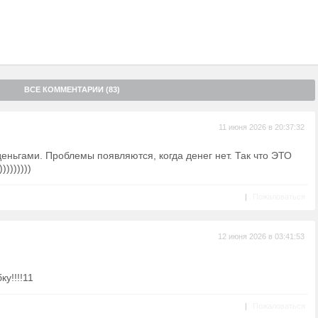
ВСЕ КОММЕНТАРИИ (83)
11 июня 2026 в 20:37:32
деньгами. Проблемы появляются, когда денег нет. Так что ЭТО
)))))))
|
Пожаловаться
12 июня 2026 в 03:41:53
у!!!!11
|
Пожаловаться