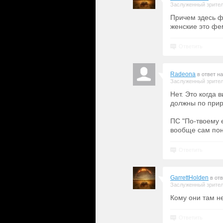
Заслуженный зрите
Причем здесь ф
женские это фе
Ответить
Radeona
в ответ н
Заслуженный зрите
Нет. Это когда
должны по прир
ПС "По-твоему 
вообще сам пон
Ответить
GarrettHolden
в от
Заслуженный зрите
Кому они там н
Ответить