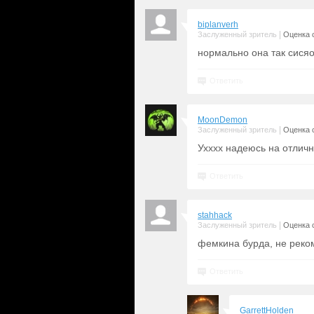
biplanverh
|
Заслуженный зритель
Оценка с
нормально она так сисяо
Ответить
MoonDemon
|
Заслуженный зритель
Оценка с
Ухххх надеюсь на отлич
Ответить
stahhack
|
Заслуженный зритель
Оценка с
фемкина бурда, не реко
Ответить
GarrettHolden