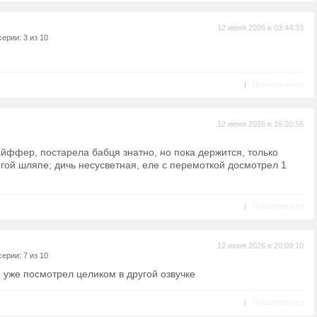
12 июня 2026 в 03:44:33
ерии: 3 из 10
|
Пожаловаться
12 июня 2026 в 16:20:56
йффер, постарела бабця знатно, но пока держится, только
огой шляпе; дичь несусветная, еле с перемоткой досмотрел 1
|
Пожаловаться
12 июня 2026 в 20:09:10
ерии: 7 из 10
, уже посмотрел целиком в другой озвучке
|
Пожаловаться