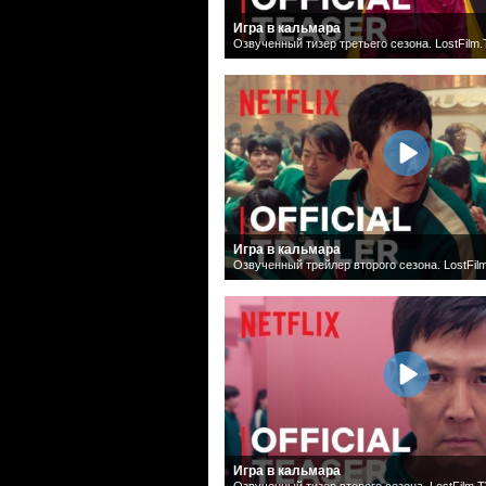
Игра в кальмара
Озвученный тизер третьего сезона. LostFilm
Игра в кальмара
Озвученный трейлер второго сезона. LostFil
Игра в кальмара
Озвученный тизер второго сезона. LostFilm.