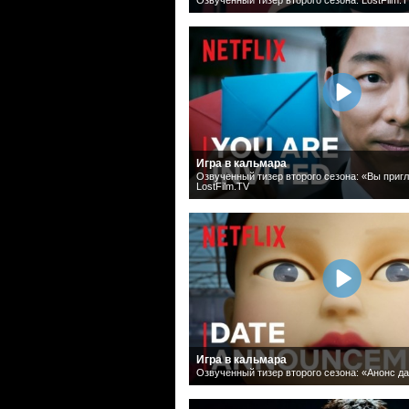
Игра в кальмара
Озвученный тизер второго сезона: «Вы приг
LostFilm.TV
Игра в кальмара
Озвученный тизер второго сезона: «Анонс да