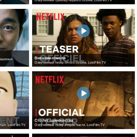
Внешние отмели
лашены».
Озвученный тизер пятого сезона. LostFilm.TV
Сто лет одиночества
ты». LostFilm.TV
Озвученный тизер второй части. LostFilm.TV