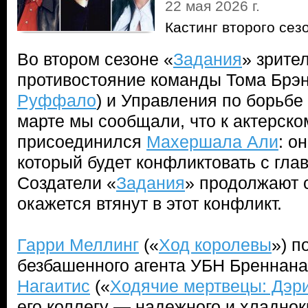
22 мая 2026 г.
Кастинг второго сез
Во втором сезоне «
Задания
» зрите
противостояние команды Тома Брэн
Руффало
) и Управления по борьбе
марте мы сообщали, что к актерско
присоединился
Махершала Али
: о
который будет конфликтовать с гла
Создатели «
Задания
» продолжают с
окажется втянут в этот конфликт.
Гарри Меллинг
(«
Ход королевы
») п
безбашенного агента УБН Бреннана
Нагаитис
(«
Ходячие мертвецы: Дэр
его коллегу — надежного и хладно