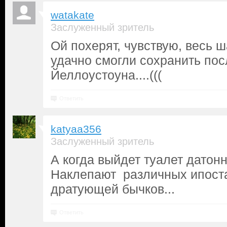
watakate
Заслуженный зритель
Ой похерят, чувствую, весь ш
удачно смогли сохранить пос
Йеллоустоуна....(((
Ответить
katyaa356
Заслуженный зритель
А когда выйдет туалет датон
Наклепают различных ипост
дратующей бычков...
Ответить