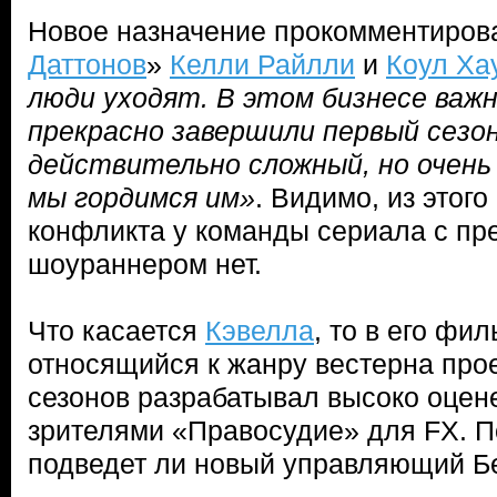
Новое назначение прокомментирова
Даттонов
»
Келли Райлли
и
Коул Ха
люди уходят. В этом бизнесе важ
прекрасно завершили первый сезо
действительно сложный, но очень
мы гордимся им»
. Видимо, из этого
конфликта у команды сериала с п
шоураннером нет.
Что касается
Кэвелла
, то в его фи
относящийся к жанру вестерна прое
сезонов разрабатывал высоко оцен
зрителями «Правосудие» для FX. П
подведет ли новый управляющий Бе