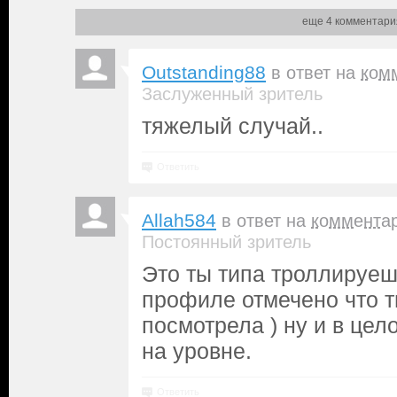
еще 4 комментари
Outstanding88
в ответ на
ком
Заслуженный зритель
тяжелый случай..
Ответить
Allah584
в ответ на
коммента
Постоянный зритель
Это ты типа троллируешь
профиле отмечено что т
посмотрела ) ну и в цел
на уровне.
Ответить