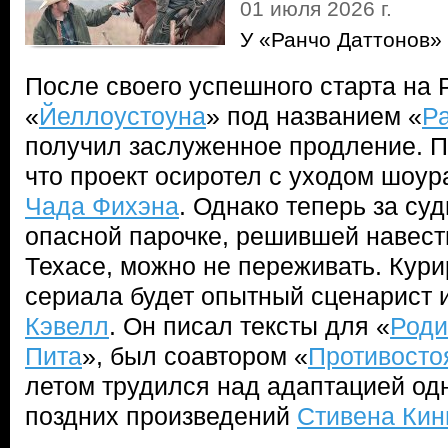
01 июля 2026 г.
У «Ранчо Даттонов»
После своего успешного старта на
«
Йеллоустоуна
» под названием «
Р
получил заслуженное продление. П
что проект осиротел с уходом шоур
Чада Фихэна
. Однако теперь за су
опасной парочке, решившей навест
Техасе, можно не переживать. Кури
сериала будет опытный сценарист
Кэвелл
. Он писал тексты для «
Род
Пита
», был соавтором «
Противосто
летом трудился над адаптацией одн
поздних произведений
Стивена Кин