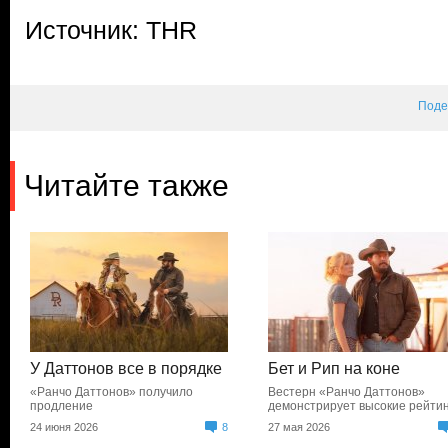
Источник: THR
Поде
Читайте также
У Даттонов все в порядке
Бет и Рип на коне
«Ранчо Даттонов» получило
Вестерн «Ранчо Даттонов»
продление
демонстрирует высокие рейти
24 июня 2026
8
27 мая 2026