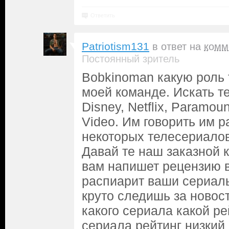
Ответить
Patriotism131
в ответ на
комм
Постоянный зритель
Bobkinoman какую роль 
моей команде. Искать т
Disney, Netflix, Paramou
Video. Им говорить им р
некоторых телесериалов
Давай те наш заказной к
вам напишет рецензию в
распиарит ваши сериал
круто следишь за новос
какого сериала какой рей
сериала рейтинг низкий 