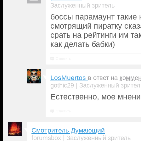
Заслуженный зритель
боссы парамаунт такие 
смотрящий пиратку сказ
срать на рейтинги им та
как делать бабки)
Ответить
LosMuertos
в ответ на
коммен
|
gothic29
Заслуженный зрител
Естественно, мое мнени
Ответить
Смотритель Думающий
|
forumsbox
Заслуженный зритель