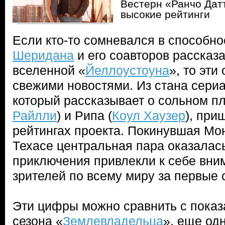
Вестерн «Ранчо Дат
высокие рейтинги
Если кто-то сомневался в способн
Шеридана
и его соавторов рассказа
вселенной «
Йеллоустоуна
», то эт
свежими новостями. Из стана сери
который рассказывает о сольном пл
Райлли
) и Рипа (
Коул Хаузер
), при
рейтингах проекта. Покинувшая Мо
Техасе центральная пара оказалас
приключения привлекли к себе вни
зрителей по всему миру за первые 
Эти цифры можно сравнить с показ
сезона «
Землевладельца
», еще од