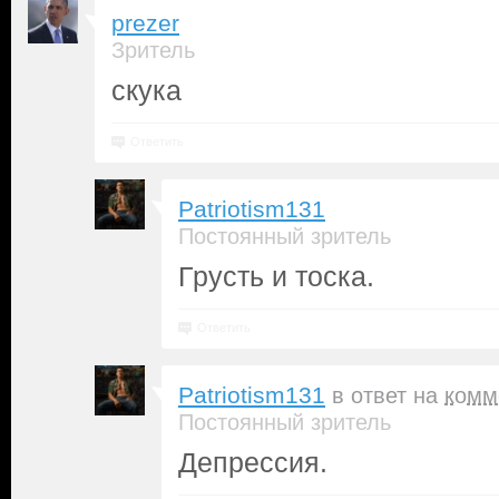
prezer
Зритель
скука
Ответить
Patriotism131
Постоянный зритель
Грусть и тоска.
Ответить
Patriotism131
в ответ на
комм
Постоянный зритель
Депрессия.