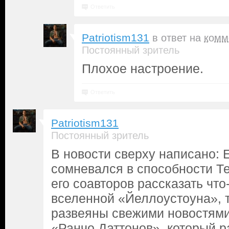
Ответить
Patriotism131
в ответ на
комм
Постоянный зритель
Плохое настроение.
Ответить
Patriotism131
Постоянный зритель
В новости сверху написано: Е
сомневался в способности Т
его соавторов рассказать что
вселенной «Йеллоустоуна», т
развеяны свежими новостями
«Ранчо Даттонов», который р