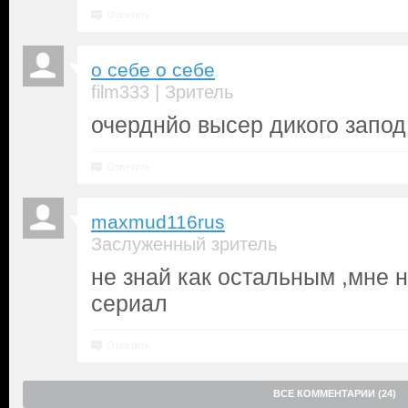
Ответить
о себе о себе
|
film333
Зритель
очерднйо высер дикого запод
Ответить
maxmud116rus
Заслуженный зритель
не знай как остальным ,мне 
сериал
Ответить
ВСЕ КОММЕНТАРИИ (24)