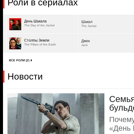
Роли в сериалах
День Шакала
Шакал
The Day of the Jackal
The Jackal
Столпы Земли
Джек
The Pillars of the Earth
Jack
ВСЕ РОЛИ (2)
Новости
Семья
бульд
Почему
«День