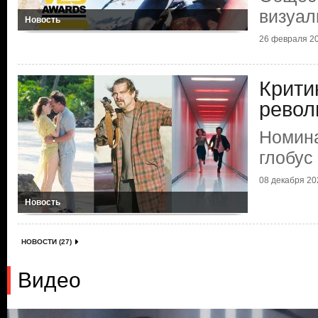
визуа
Новость
26 февраля 20
Крити
рево
Номина
глобус
08 декабря 202
Новость
НОВОСТИ (27)
Видео