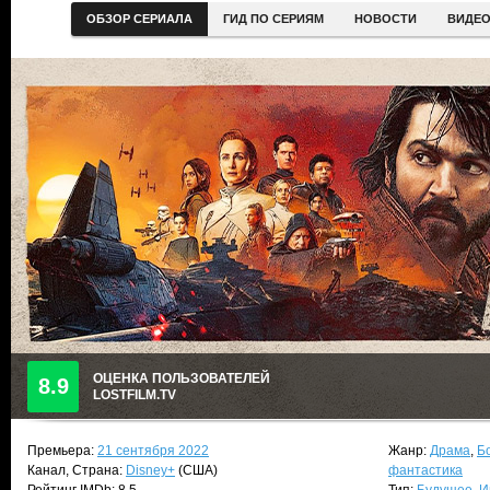
ОБЗОР СЕРИАЛА
ГИД ПО СЕРИЯМ
НОВОСТИ
ВИДЕ
ОЦЕНКА ПОЛЬЗОВАТЕЛЕЙ
8.9
LOSTFILM.TV
Премьера:
21 сентября 2022
Жанр:
Драма
,
Б
Канал, Страна:
Disney+
(США)
фантастика