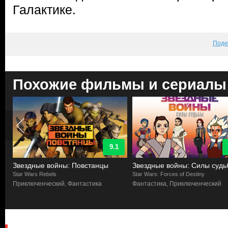
Галактике.
Поде
Похожие фильмы и сериалы
9.1
Звездные войны: Повстанцы
Звездные войны: Силы судь
Star Wars Rebels
Star Wars: Forces of Destiny
Приключенческий, Фантастика
Фантастика, Приключенческий