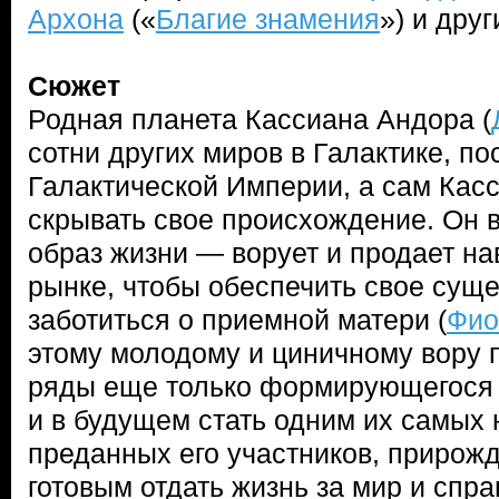
Архона
(«
Благие знамения
») и друг
Сюжет
Родная планета Кассиана Андора (
сотни других миров в Галактике, по
Галактической Империи, а сам Кас
скрывать свое происхождение. Он 
образ жизни — ворует и продает н
рынке, чтобы обеспечить свое сущ
заботиться о приемной матери (
Фио
этому молодому и циничному вору п
ряды еще только формирующегося 
и в будущем стать одним их самых
преданных его участников, прирож
готовым отдать жизнь за мир и спр