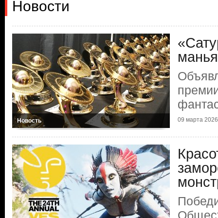
Новости
«Сату
манья
Объяв
премии
фантас
09 марта 2026 
Новость
Красо
замор
монст
Победи
Общест