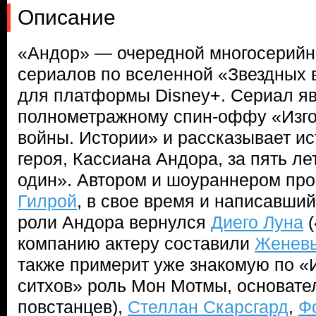
Описание
«Андор» — очередной многосерийны
сериалов по вселенной «Звездных 
для платформы Disney+. Сериал яв
полнометражному спин-оффу «Изго
войны. Истории» и рассказывает ис
героя, Кассиана Андора, за пять ле
один». Автором и шоураннером пр
Гилрой
, в свое время и написавши
роли Андора вернулся
Диего Луна
(
компанию актеру составили
Женевь
также примерит уже знакомую по «
ситхов» роль Мон Мотмы, основат
повстанцев),
Стеллан Скарсгард
,
Ф