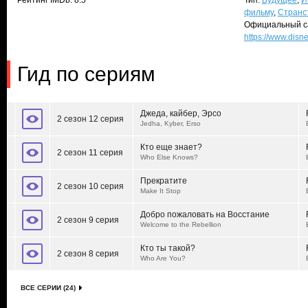
Рейтинг IMDb: 8.5
Тип:
Будущее
,
И
фильму
,
Странс
Официальный с
https://www.dis
Гид по сериям
Джеда, кайбер, Эрсо
2 сезон 12 серия
Jedha, Kyber, Erso
Кто еще знает?
2 сезон 11 серия
Who Else Knows?
Прекратите
2 сезон 10 серия
Make It Stop
Добро пожаловать на Восстание
2 сезон 9 серия
Welcome to the Rebellion
Кто ты такой?
2 сезон 8 серия
Who Are You?
ВСЕ СЕРИИ (24)