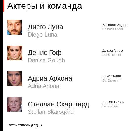
Актеры и команда
Кассиан Андор
Диего Луна
Cassian Andor
Diego Luna
Дедра Миро
Денис Гоф
Dedra Meero
Denise Gough
Бикс Калин
Адриа Архона
Bix Caleen
Adria Arjona
Лютен Раэль
Стеллан Скарсгард
Luthen Rael
Stellan Skarsgård
ВЕСЬ СПИСОК (285)