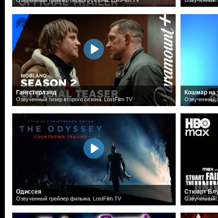
Гангстерлэнд
Кошмар на 
Озвученный тизер второго сезона. LostFilm.TV
Озвученный т
Одиссея
Стюарт Блу
Озвученный трейлер фильма. LostFilm.TV
Озвученный т