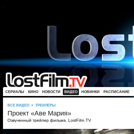
СЕРИАЛЫ
КИНО
НОВОСТИ
ВИДЕО
НОВИНКИ
РАСПИСАНИЕ
ВСЕ ВИДЕО
ТРЕЙЛЕРЫ
Проект «Аве Мария»
Озвученный трейлер фильма. LostFilm.TV