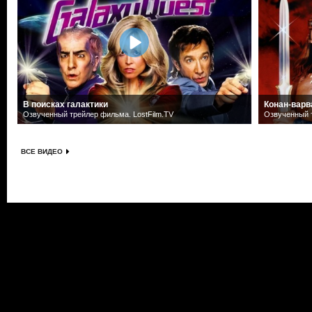
В поисках галактики
Конан-варв
Озвученный трейлер фильма. LostFilm.TV
Озвученный т
ВСЕ ВИДЕО