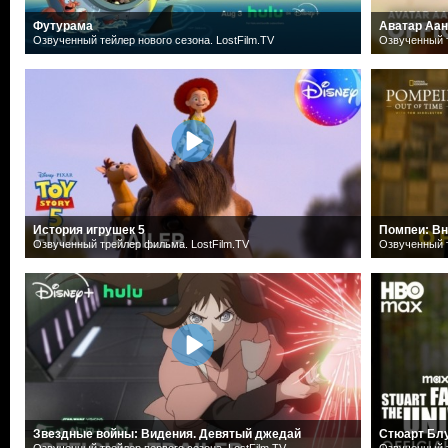
Футурама
Аватар Аан
Озвученный тейлер нового сезона. LostFilm.TV
Озвученный т
История игрушек 5
Помпеи: Вн
Озвученный трейлер фильма. LostFilm.TV
Озвученный т
Звездные войны: Видения. Девятый джедай
Стюарт Блу
Озвученный трейлер первого сезона. LostFilm.TV
Озвученный т