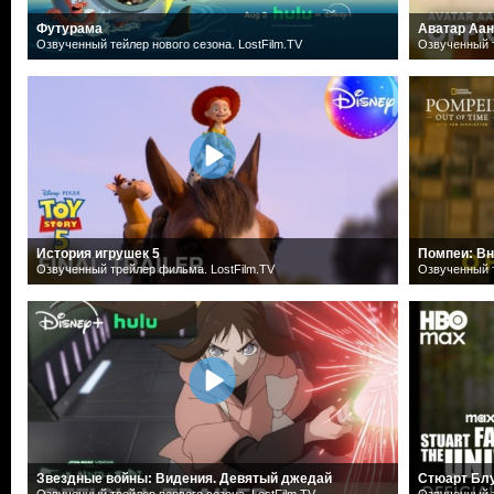
Футурама
Аватар Аан
Озвученный тейлер нового сезона. LostFilm.TV
Озвученный т
История игрушек 5
Помпеи: Вн
Озвученный трейлер фильма. LostFilm.TV
Озвученный т
Звездные войны: Видения. Девятый джедай
Стюарт Блу
Озвученный трейлер первого сезона. LostFilm.TV
Озвученный т