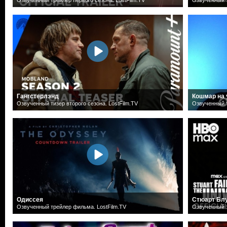
Гангстерлэнд
Кошмар на 
Озвученный тизер второго сезона. LostFilm.TV
Озвученный т
Одиссея
Стюарт Блу
Озвученный трейлер фильма. LostFilm.TV
Озвученный т