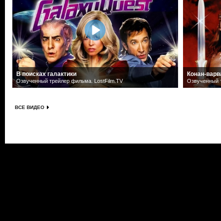
В поисках галактики
Конан-варв
Озвученный трейлер фильма. LostFilm.TV
Озвученный т
ВСЕ ВИДЕО