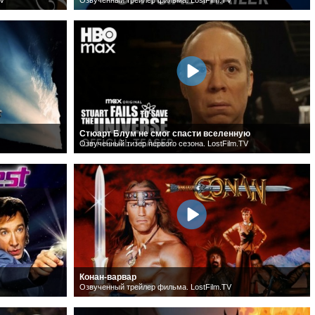
Стюарт Блум не смог спасти вселенную
Озвученный тизер первого сезона. LostFilm.TV
Конан-варвар
Озвученный трейлер фильма. LostFilm.TV