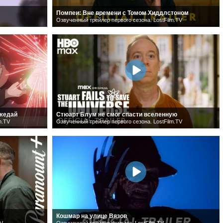
Помпеи: Вне времени с Томом Хиддлстоном
Озвученный трейлер первого сезона. LostFilm.TV
джедай
Стюарт Блум не смог спасти вселенную
m.TV
Озвученный трейлер первого сезона. LostFilm.TV
Кошмар на улице Вязов
TV
Озвученный трейлер фильма. LostFilm.TV