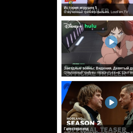
История игрушек 5
Озвученный трейлер фильма. LostFilm.TV
Звездные войны: Видения. Девятый 
Озвученный трейлер первого сезона. LostFil
Гангстерлэнд
Озвученный тизер второго сезона. LostFilm.