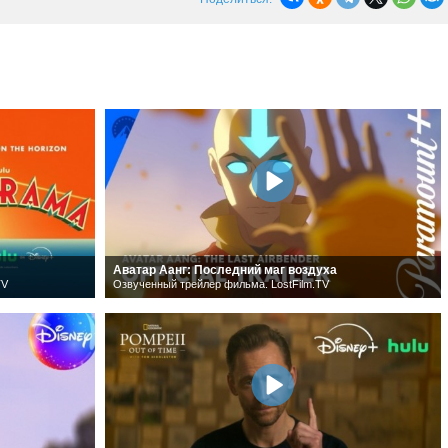
Аватар Аанг: Последний маг воздуха
TV
Озвученный трейлер фильма. LostFilm.TV