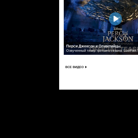
Перси Джексон и Олимпийцы
Озвученный тизер третьего сезона. LostFilm
ВСЕ ВИДЕО