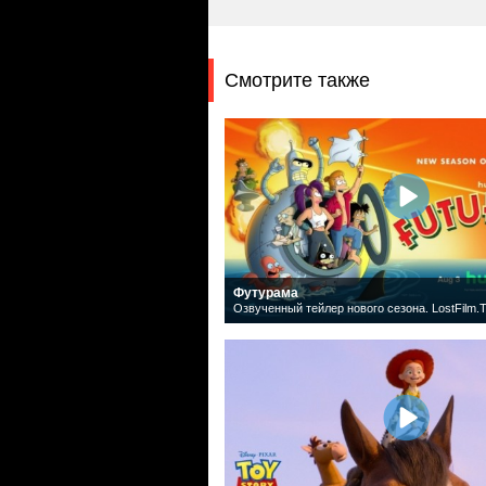
Смотрите также
Футурама
Озвученный тейлер нового сезона. LostFilm.