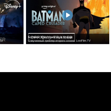
Бэтмен: Крестоносец в плаще
.TV
Озвученный трейлер второго сезона. LostFilm.TV