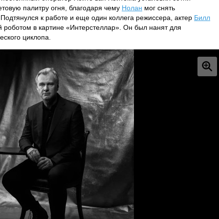
етовую палитру огня, благодаря чему
Нолан
мог снять
Подтянулся к работе и еще один коллега режиссера, актер
Билл
й роботом в картине «Интерстеллар». Он был нанят для
еского циклопа.