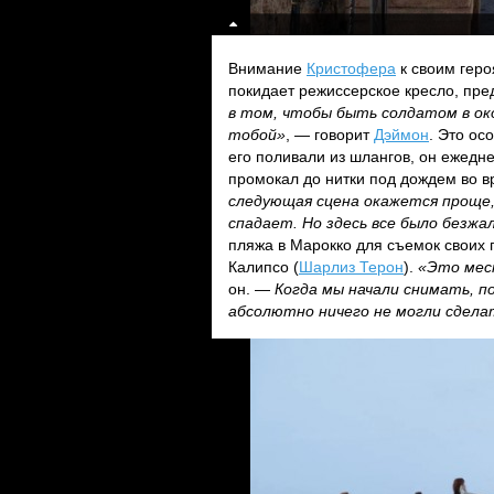
Внимание
Кристофера
к своим геро
покидает режиссерское кресло, пре
в том, чтобы быть солдатом в око
тобой»
, — говорит
Дэймон
. Это ос
его поливали из шлангов, он ежедн
промокал до нитки под дождем во в
следующая сцена окажется проще,
спадает. Но здесь все было безж
пляжа в Марокко для съемок своих 
Калипсо (
Шарлиз Терон
).
«Это мес
он. —
Когда мы начали снимать, по
абсолютно ничего не могли сдел