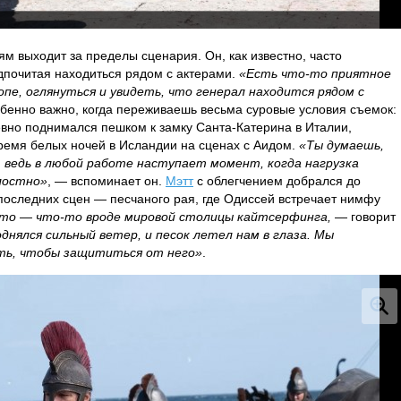
ям выходит за пределы сценария. Он, как известно, часто
дпочитая находиться рядом с актерами.
«Есть что-то приятное
пе, оглянуться и увидеть, что генерал находится рядом с
обенно важно, когда переживаешь весьма суровые условия съемок:
евно поднимался пешком к замку Санта-Катерина в Италии,
ремя белых ночей в Исландии на сценах с Аидом.
«Ты думаешь,
 ведь в любой работе наступает момент, когда нагрузка
алостно»
, — вспоминает он.
Мэтт
с облегчением добрался до
последних сцен — песчаного рая, где Одиссей встречает нимфу
то — что-то вроде мировой столицы кайтсерфинга,
— говорит
днялся сильный ветер, и песок летел нам в глаза. Мы
ать, чтобы защититься от него»
.