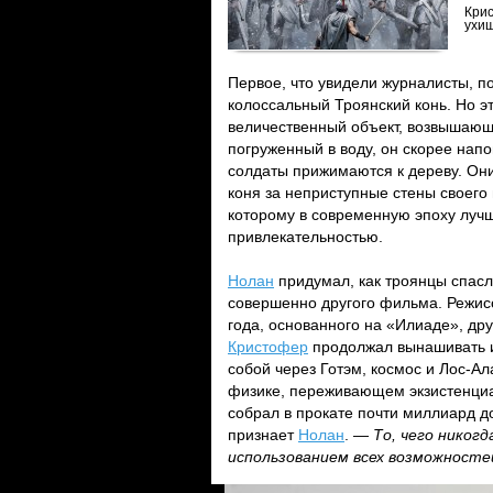
Крис
ухи
Первое, что увидели журналисты, 
колоссальный Троянский конь. Но э
величественный объект, возвышающ
погруженный в воду, он скорее нап
солдаты прижимаются к дереву. Он
коня за неприступные стены своего
которому в современную эпоху лучш
привлекательностью.
Нолан
придумал, как троянцы спасл
совершенно другого фильма. Режис
года, основанного на «Илиаде», дру
Кристофер
продолжал вынашивать и
собой через Готэм, космос и Лос-Ал
физике, переживающем экзистенциа
собрал в прокате почти миллиард д
признает
Нолан
. —
То, чего никог
использованием всех возможносте