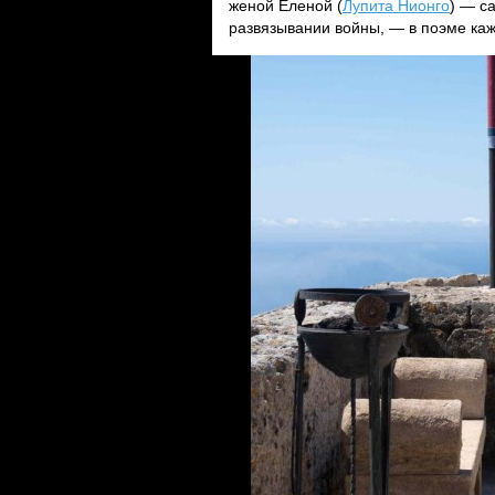
женой Еленой (
Лупита Нионго
) — с
развязывании войны, — в поэме ка