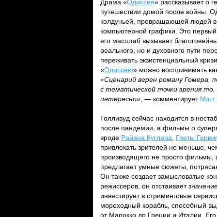
Драма «
Одиссея
» рассказывает о г
путешествии домой после войны. О
колдуньей, превращающей людей в 
компьютерной графики. Это первый
его масштаб вызывает благоговейный
реального, но и духовного пути пер
переживать экзистенциальный кризи
«
Одиссею
» можно воспринимать как
«Сценарий верен роману Гомера, 
с тематической точки зрения то,
интересно»
, — комментирует
Мэтт
.
Голливуд сейчас находится в неста
после пандемии, а фильмы о суперг
вроде
Райана Куглера
,
Греты Гервиг
привлекать зрителей не меньше, че
производящего не просто фильмы, а 
предлагает умные сюжеты, потряса
Он также создает замысловатые кон
режиссеров, он отстаивает значение
инвестирует в стриминговые сервис
мореходный корабль, способный вы
от Марокко до Греции и Италии. Ег