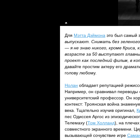
Для
Мэтта Дэймона
это был самый з
выпускают. Снимать без зеленого 
— я не знаю никого, кроме Криса,
возрасте за 50 выступают главны
проект как последний фильм, в ко
давайте простим актеру его драмат
голову любому.
Нолан
обладает репутацией режиссе
Например, он сравнивал переводы 
университетский профессор. Он хор
контекст: Троянская война знаменуе
века. Тщательно изучив оригинал,
К
пес Одиссея Аргос из эпизодическо
Телемаху (
Том Холланд
), на плеча
совместного экранного времени. Ци
вызывающей сочувствие игре
Саман