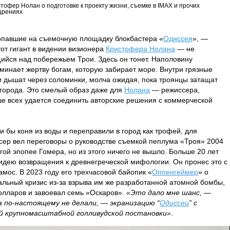
тофер Нолан о подготовке к проекту жизни, съемке в IMAX и прочих
щрениях
попавшие на съемочную площадку блокбастера «
Одиссея
», —
тот гигант в видении визионера
Кристофера Нолана
— не
ийся над побережьем Трои. Здесь он тонет. Наполовину
оминает жертву богам, которую забирает море. Внутри грязные
и дышат через соломинки, молча ожидая, пока троянцы затащат
 города. Это смелый образ даже для
Нолана
— режиссера,
е всех удается соединить авторские решения с коммерческой
и бы коня из воды и переправили в город как трофей, для
сер вел переговоры о руководстве съемкой пеплума «Троя» 2004
гой эпопее Гомера, но из этого ничего не вышло. Больше 20 лет
дею возвращения к древнегреческой мифологии. Он пронес это с
амос. В 2023 году его трехчасовой байопик «
Оппенгеймер
» о
льный кризис из-за взрыва им же разработанной атомной бомбы,
олларов и завоевал семь «Оскаров».
«Это дало мне шанс,
—
да по-настоящему не делали, — экранизацию “
Одиссеи
” с
й крупномасштабной голливудской постановки»
.