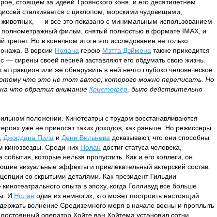
ерое, стоящем за идеей Троянского коня, и его десятилетнем
диссей сталкивается с циклопом, морскими чудовищами,
животных, — и все это показано с минимальным использованием
 полнометражный фильм, снятый полностью в формате IMAX, и
 трепет. Но в конечном итоге это исследование не только
сонажа. В версии
Нолана
герою
Мэтта Дэймона
также приходится
с — сирены своей песней заставляют его обдумать свою жизнь.
 аттракцион или же обнаружить в ней нечто глубоко человеческое.
потому что это не тот автор, которого можно переписать. Но
 на что обратил внимание
Кристофер
, было действительно
бильном положении. Кинотеатры с трудом восстанавливаются
ероях уже не приносят таких доходов, как раньше. Но режиссеры
,
Джордана Пила
и
Дени Вильнева
доказывают, что они способны
м кинозвезды. Среди них
Нолан
достиг статуса человека,
события, которые нельзя пропустить. Как и его коллеги, он
ющие визуальные эффекты и привлекательный актерский состав.
цепции со скрытыми деталями. Как президент Гильдии
 кинотеатрального опыта в эпоху, когда Голливуд все больше
ы. И
Нолан
один из немногих, кто может построить настоящий
держать волнение Средиземного моря в начале весны и проплыть
о постоянный оператор Хойте ван Хойтема установил сотни