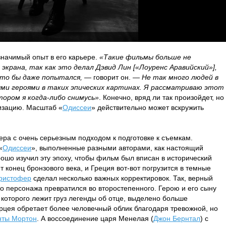
начимый опыт в его карьере.
«Такие фильмы больше не
экрана, так как это делал Дэвид Лин [«Лоуренс Аравийcкий»],
 кто бы даже попытался,
— говорит он. —
Не так много людей в
ми героями в таких эпических картинах. Я рассматриваю этот
тором я когда-либо снимусь»
. Конечно, вряд ли так произойдет, но
изацию. Масштаб «
Одиссеи
» действительно может вскружить
ра с очень серьезным подходом к подготовке к съемкам.
«
Одиссеи
», выполненные разными авторами, как настоящий
ошо изучил эту эпоху, чтобы фильм был вписан в исторический
т конец бронзового века, и Греция вот-вот погрузится в темные
ристофер
сделал несколько важных корректировок. Так, верный
го персонажа превратился во второстепенного. Герою и его сыну
х которого лежит груз легенды об отце, выделено больше
рцея обретает более человечный облик благодаря тревожной, но
ты Мортон
. А воссоединение царя Менелая (
Джон Бернтал
) с