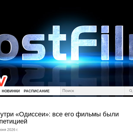
НОВИНКИ
РАСПИСАНИЕ
утри «Одиссеи»: все его фильмы были
петицией
юня 2026 г.