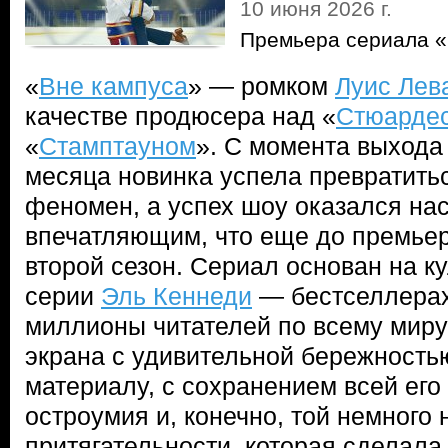
10 июня 2026 г.
Премьера сериала «
«
Вне кампуса
» — ромком
Луис Лев
качестве продюсера над «
Стюарде
«
Стамптауном
». С момента выхода
месяца новинка успела превратитьс
феномен, а успех шоу оказался на
впечатляющим, что еще до премьер
второй сезон. Сериал основан на к
серии
Эль Кеннеди
— бестселлерах
миллионы читателей по всему миру
экрана с удивительной бережность
материалу, с сохранением всей его
остроумия и, конечно, той немного
притягательности, которая сделала