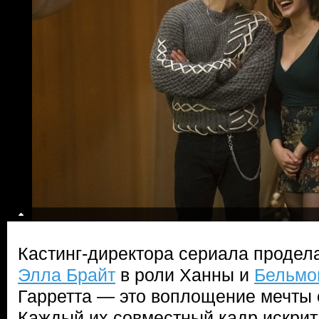
Кастинг-директора сериала продел
Элла Брайт
в роли Ханны и
Бельмо
Гарретта — это воплощение мечты 
Каждый их совместный кадр искрит