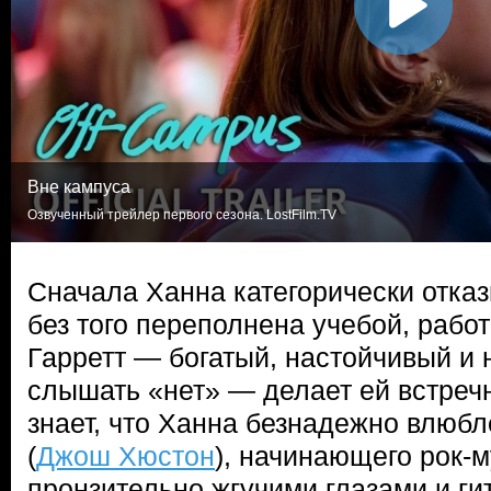
Вне кампуса
Озвученный трейлер первого сезона. LostFilm.TV
Сначала Ханна категорически отказ
без того переполнена учебой, работ
Гарретт — богатый, настойчивый и
слышать «нет» — делает ей встреч
знает, что Ханна безнадежно влюб
(
Джош Хюстон
), начинающего рок-м
пронзительно жгучими глазами и ги