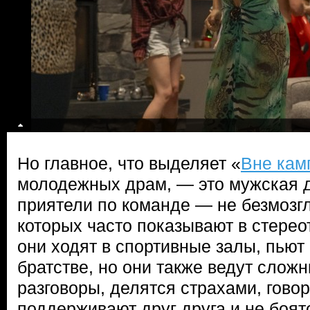
Но главное, что выделяет «
Вне кам
молодежных драм, — это мужская д
приятели по команде — не безмозгл
которых часто показывают в стере
они ходят в спортивные залы, пьют 
братстве, но они также ведут сло
разговоры, делятся страхами, гово
поддерживают друг друга и не боят