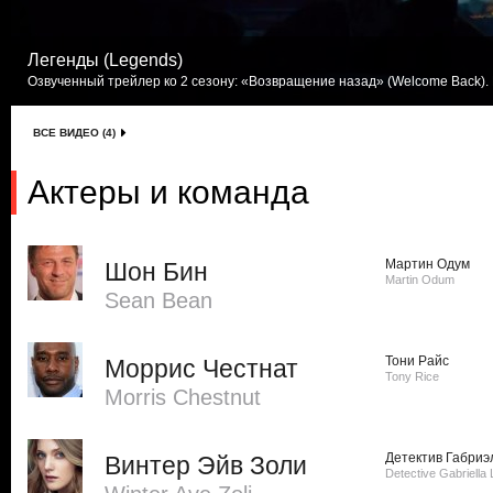
Легенды (Legends)
Озвученный трейлер ко 2 сезону: «Возвращение назад» (Welcome Back). 
ВСЕ ВИДЕО (4)
Актеры и команда
Мартин Одум
Шон Бин
Martin Odum
Sean Bean
Тони Райс
Моррис Честнат
Tony Rice
Morris Chestnut
Детектив Габриэ
Винтер Эйв Золи
Detective Gabriella