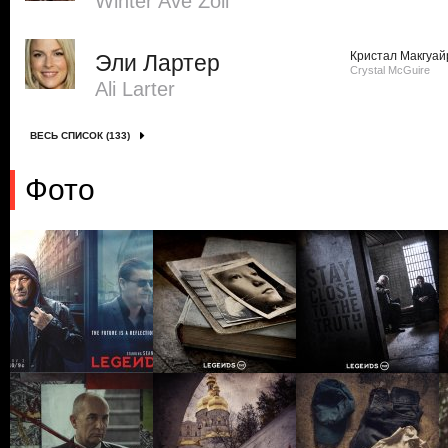
Winter Ave Zoli
Кристал Макгуай
Эли Лартер
Crystal McGuire
Ali Larter
ВЕСЬ СПИСОК (133)
Фото