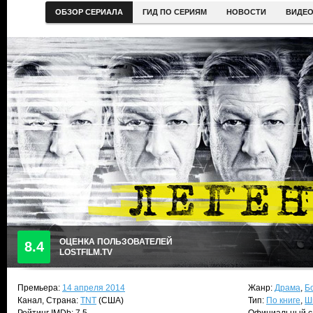
ОБЗОР СЕРИАЛА
ГИД ПО СЕРИЯМ
НОВОСТИ
ВИДЕ
ОЦЕНКА ПОЛЬЗОВАТЕЛЕЙ
8.4
LOSTFILM.TV
Премьера:
14 апреля 2014
Жанр:
Драма
,
Б
Канал, Страна:
TNT
(США)
Тип:
По книге
,
Ш