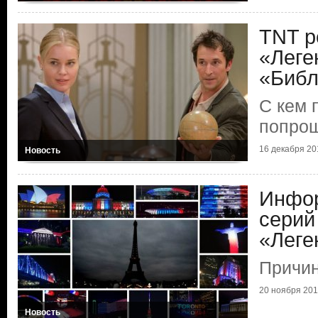
TNT р
«Леге
«Библ
С кем 
попро
16 декабря 201
Новость
Инфор
серий
«Леге
Причин
20 ноября 2015
Новость