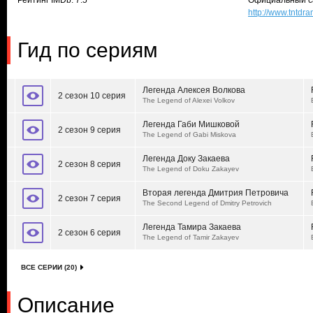
Рейтинг IMDb: 7.5
Официальный с
http://www.tntdr
Гид по сериям
Легенда Алексея Волкова
2 сезон 10 серия
The Legend of Alexei Volkov
Легенда Габи Мишковой
2 сезон 9 серия
The Legend of Gabi Miskova
Легенда Доку Закаева
2 сезон 8 серия
The Legend of Doku Zakayev
Вторая легенда Дмитрия Петровича
2 сезон 7 серия
The Second Legend of Dmitry Petrovich
Легенда Тамира Закаева
2 сезон 6 серия
The Legend of Tamir Zakayev
ВСЕ СЕРИИ (20)
Описание