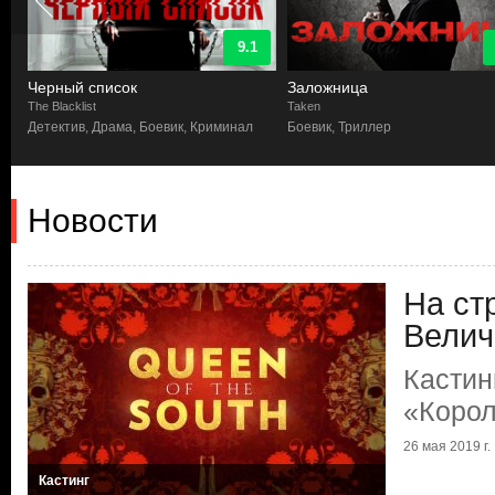
9.1
Черный список
Заложница
The Blacklist
Taken
Детектив, Драма, Боевик, Криминал
Боевик, Триллер
Новости
На ст
Велич
Кастин
«Корол
26 мая 2019 г.
Кастинг