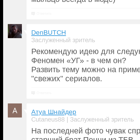
Ответить
DenBUTCH
Заслуженный зритель
Рекомендую идею для следу
Феномен «УГ» - в чем он?
Развить тему можно на приме
"свежих" сериалов.
Ответить
Атуа Шнайдер
|
Cutaneus88
Заслуженный зритель
На последней фото чувак спр
старший брат Пенни из ТБВ