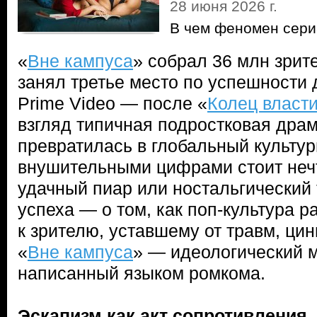
28 июня 2026 г.
В чем феномен сери
«
Вне кампуса
» собрал 36 млн зрите
занял третье место по успешности 
Prime Video — после «
Колец власт
взгляд типичная подростковая дра
превратилась в глобальный культу
внушительными цифрами стоит неч
удачный пиар или ностальгический 
успеха — о том, как поп-культура 
к зрителю, уставшему от травм, цин
«
Вне кампуса
» — идеологический 
написанный языком ромкома.
Эскапизм как акт сопротивления