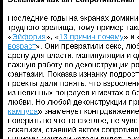
Последние годы на экранах домини
трудного зрелища, тому пример так
«
Эйфория
», «
13 причин почему
» и 
возраст
». Они превратили секс, лю
арену для власти, манипуляции и 
важную работу по деконструкции р
фантазии. Показав изнанку подрост
проекты дали понять, что взрослени
из невинных поцелуев и мечтах о б
любви. Но любой деконструкции при
кампуса
» знаменует контрдвижени
поверить во что-то светлое, не чув
эскапизм, ставший актом сопротив